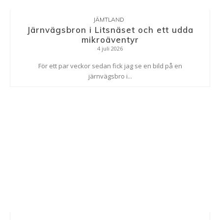
JÄMTLAND
Järnvägsbron i Litsnäset och ett udda
mikroäventyr
4 juli 2026
För ett par veckor sedan fick jag se en bild på en
järnvägsbro i...