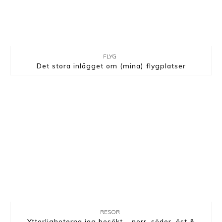
FLYG
Det stora inlägget om (mina) flygplatser
RESOR
Ytterligheterna jag besökt – norr, söder, öst &