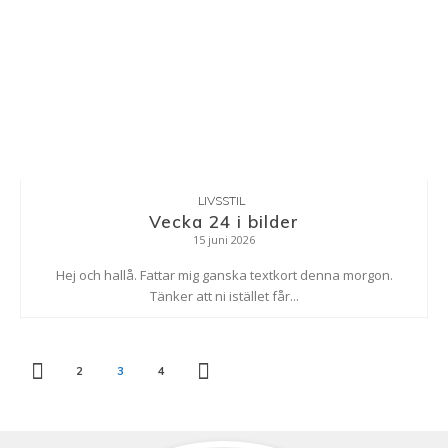
LIVSSTIL
Vecka 24 i bilder
15 juni 2026
Hej och hallå. Fattar mig ganska textkort denna morgon.
Tänker att ni istället får...
2
3
4