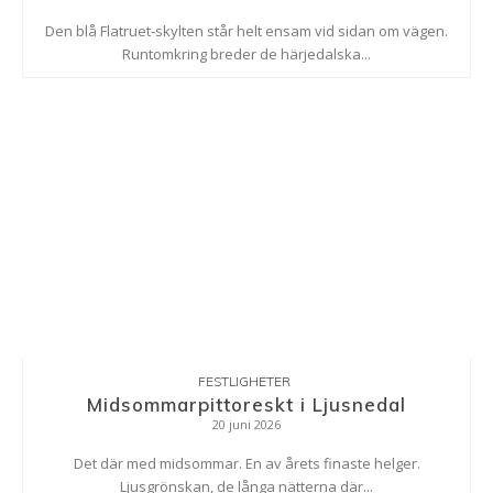
Den blå Flatruet-skylten står helt ensam vid sidan om vägen.
Runtomkring breder de härjedalska...
FESTLIGHETER
Midsommarpittoreskt i Ljusnedal
20 juni 2026
Det där med midsommar. En av årets finaste helger.
Ljusgrönskan, de långa nätterna där...