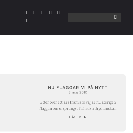
NU FLAGGAR VI PÅ NYTT
8 maj 2010
Efter över ett års frånvaro vajjar nu återigen
flaggan om ursprunget från den drydianska...
LÄS MER