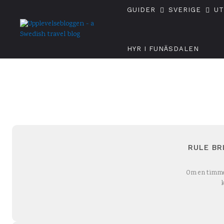
GUIDER
SVERIGE
U
HYR I FUNÄSDALEN
RULE BR
Om en timme 
k