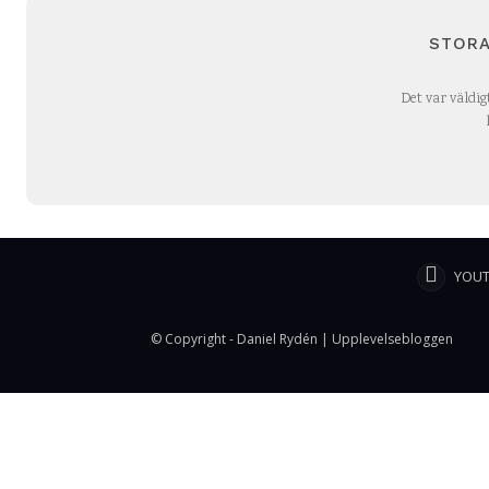
STORA
Det var väldig
YOU
© Copyright - Daniel Rydén | Upplevelsebloggen