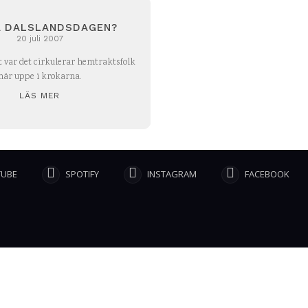
 DALSLANDSDAGEN?
20 juli 2007
t var det cirkulerar hemtraktsfolk
här uppe i krokarna.
LÄS MER
TUBE
SPOTIFY
INSTAGRAM
FACEBOOK