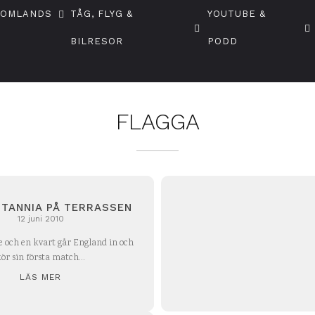
TOMLANDS
TÅG, FLYG &
YOUTUBE &
BILRESOR
PODD
FLAGGA
ITANNIA PÅ TERRASSEN
12 juni 2010
och en kvart går England in och
ör sin första match...
LÄS MER