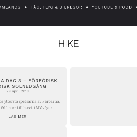
OMLANDS
TÅG, FLYG & BILRESOR
YOUTUBE & PODD
HIKE
A DAG 3 – FÖRFÖRISK
ÖISK SOLNEDGÅNG
29 april 2018
 de yttersta spetsarna av Färöarna,
ði i norr till huset i Miðvágur...
LÄS MER