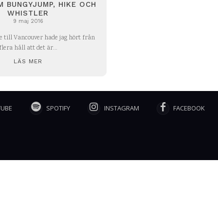
 BUNGYJUMP, HIKE OCH
WHISTLER
9 maj 2016
e till Vancouver hade jag hört från
flera håll att det är...
LÄS MER
TUBE
SPOTIFY
INSTAGRAM
FACEBOOK