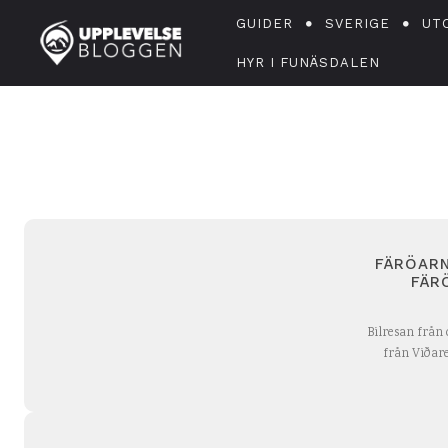
GUIDER
SVERIGE
UT
HYR I FUNÄSDALEN
FÄRÖARN
FÄR
Bilresan från
från Viðarei