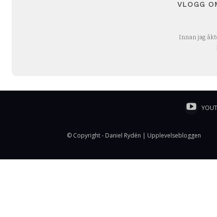
VLOGG OM
Innan jag åkt
YOU
© Copyright - Daniel Rydén | Upplevelsebloggen