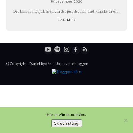
18 december 2020
Det lackar mot jul, även om det just det här året kanske är en...
LÄS MER
© Copyright - Daniel Rydén | Upplevelsebloggen
Här används cookies.
Ok och stäng!