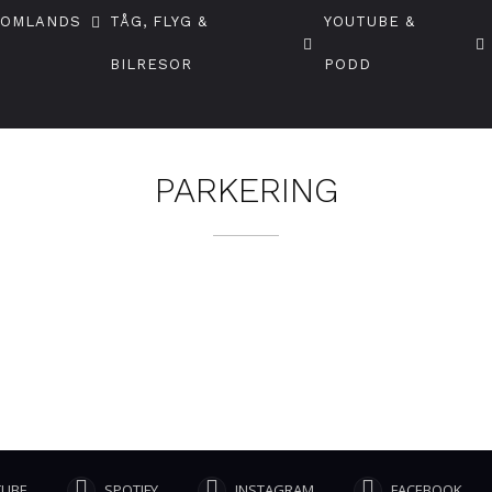
TOMLANDS
TÅG, FLYG &
YOUTUBE &
BILRESOR
PODD
PARKERING
TUBE
SPOTIFY
INSTAGRAM
FACEBOOK