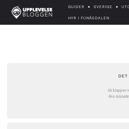
GUIDER
SVERIGE
UT
HYR I FUNÄSDALEN
DET
Så klappar v
den månaden 