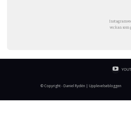
Instagramvec
veckan som 
YOU
© Copyright - Daniel Rydén | Upplevelsebloggen