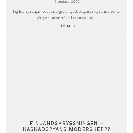
13 augusti 2022
Jag har sprungit förbi fartyget längs Stadsgårdskajen massor av
gånger under mina löprundor på...
LÄS MER
FINLANDSKRYSSNINGEN –
KASKADSPYANS MODERSKEPP?