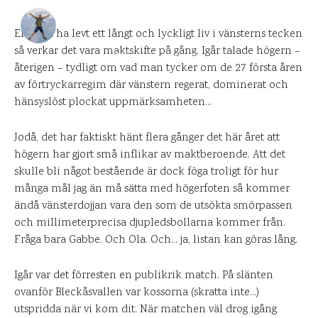
DANIEL PÅ UPPLEVELSEBLOGGEN
31 AUGUSTI 2007
Efter att ha levt ett långt och lyckligt liv i vänsterns tecken
så verkar det vara maktskifte på gång. Igår talade högern –
0
KOMMENTARER
återigen – tydligt om vad man tycker om de 27 första åren
av förtryckarregim där vänstern regerat, dominerat och
hänsyslöst plockat uppmärksamheten…
Jodå, det har faktiskt hänt flera gånger det här året att
högern har gjort små inflikar av maktberoende. Att det
skulle bli något bestående är dock föga troligt för hur
många mål jag än må sätta med högerfoten så kommer
ändå vänsterdojjan vara den som de utsökta smörpassen
och millimeterprecisa djupledsbollarna kommer från.
Fråga bara Gabbe. Och Ola. Och… ja, listan kan göras lång.
Igår var det förresten en publikrik match. På slänten
ovanför Bleckåsvallen var kossorna (skratta inte…)
utspridda när vi kom dit. När matchen väl drog igång