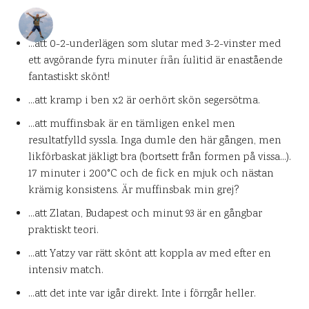
DANIEL PÅ UPPLEVELSEBLOGGEN
6 SEPTEMBER 2009
…att 0-2-underlägen som slutar med 3-2-vinster med
0
KOMMENTARER
ett avgörande fyra minuter från fulltid är enastående
fantastiskt skönt!
…att kramp i ben x2 är oerhört skön segersötma.
…att muffinsbak är en tämligen enkel men
resultatfylld syssla. Inga dumle den här gången, men
likförbaskat jäkligt bra (bortsett från formen på vissa…).
17 minuter i 200°C och de fick en mjuk och nästan
krämig konsistens. Är muffinsbak min grej?
…att Zlatan, Budapest och minut 93 är en gångbar
praktiskt teori.
…att Yatzy var rätt skönt att koppla av med efter en
intensiv match.
…att det inte var igår direkt. Inte i förrgår heller.