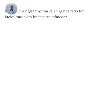
DANIEL PÅ UPPLEVELSEBLOGGEN
15 SEPTEMBER 2009
Låt mig öva några timmar så är jag nog redo för
luciafirande om knappt tre månader. ..
0
KOMMENTARER