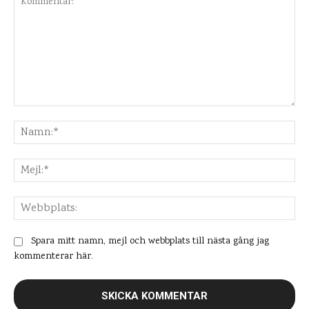
Kommentar:
Na
Mej
Web
Spara mitt namn, mejl och webbplats till nästa gång jag
kommenterar här.