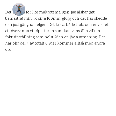
DANIEL PÅ UPPLEVELSEBLOGGEN
6 JULI 2010
Det är dags för lite makrotema igen, jag älskar (att
bemästra) min Tokina 100mm-glugg och det här skedde
0
KOMMENTARER
den just gångna helgen. Det krävs både trots och envishet
att övervinna vindpustarna som kan vanställa vilken
fokusinställning som helst. Men en jävla utmaning. Det
här blir del 4 av totalt 6. Mer kommer alltså med andra
ord.