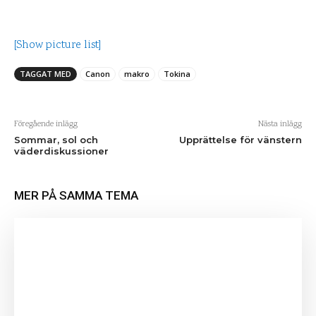
[Show picture list]
TAGGAT MED
Canon
makro
Tokina
Föregående inlägg
Nästa inlägg
Sommar, sol och
Upprättelse för vänstern
väderdiskussioner
MER PÅ SAMMA TEMA