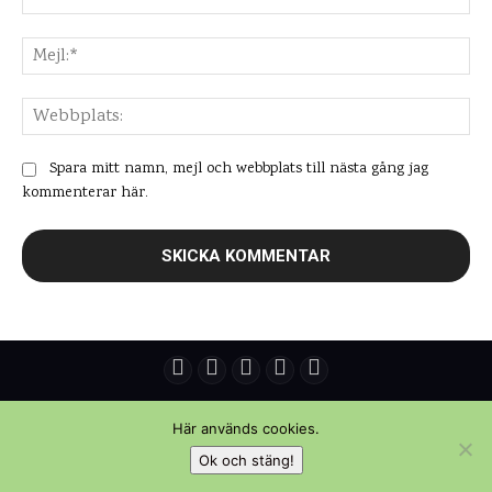
Mej
Web
Spara mitt namn, mejl och webbplats till nästa gång jag
kommenterar här.
© Copyright - Daniel Rydén | Upplevelsebloggen
Här används cookies.
Ok och stäng!