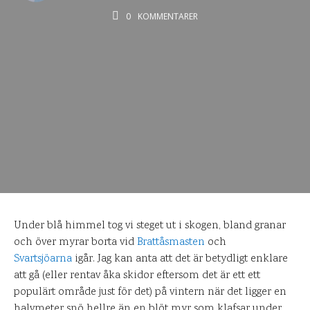
0
KOMMENTARER
Under blå himmel tog vi steget ut i skogen, bland granar
och över myrar borta vid
Brattåsmasten
och
Svartsjöarna
igår. Jag kan anta att det är betydligt enklare
att gå (eller rentav åka skidor eftersom det är ett ett
populärt område just för det) på vintern när det ligger en
halvmeter snö hellre än en blöt myr som klafsar under