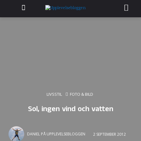
LIVSSTIL
FOTO & BILD
Sol, ingen vind och vatten
DANIEL PÅ UPPLEVELSEBLOGGEN
2 SEPTEMBER 2012