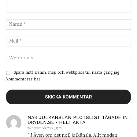
Kommentar:
Na
Mej
Web
Spara mitt namn, mejl och webbplats till nästa gång jag
kommenterar här.
NÄR JULKÄNSLAN PLÖTSLIGT TÅGADE IN |
DRYDEN.SE • HELT ÄKTA
24 november 2012 , 17:28
[…] Även om det noll julkänsla. Allt medan