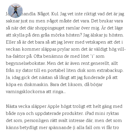
DANIEL PÅ UPPLEVELSEBLOGGEN
21 OKTOBER 2012
Jag vill handla. Något. Kul. Jag vet inte riktigt vad det är jag
saknar just nu men något måste det vara. Det brukar vara
1
KOMMENTARER
så när det där shoppingsuget ramlar över mig. Är det läge
att skylla på den gråa mörka hösten? Jag älskar ju hösten.
Eller så är det bara så att jag lever med vetskapen att det i
veckan kommer släppas prylar som det är väldigt hög vill-
ha-faktor på. Ofta benämns de med litet ”i” som
begynnelsebokstav. Men det är även rent generellt, allt
från ny dator till en portabel liten disk som extrabackup.
Ja, idag gick det nästan så långt att jag funderade på att
köpa en diskmaskin. Bara det liksom, då börjar
varningsklockorna att ringa…
Nästa vecka släpper Apple högst troligt ett helt gäng med
både nya och uppdaterade produkter. iPad mini ryktas
det som, personligen rätt svalt intresse där, men det som
känns betydligt mer spännande (i alla fall om vi får tro