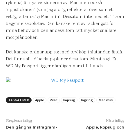
ryktena) är nya versionerna av iMac men också
”uppstickaren” (som jag aldrig reflekterat över som ett
vettigt alternativ) Mac mini. Dessutom inte med ett ”i” som
begynnelsebokstav. Den kanske rent av räcker gott för
mina behov och den är dessutom rätt mycket snällare
mot plånboken.
Det kanske ordnar upp sig med prylköp i slutändan ändå.
Det finns alltid backup-planer dessutom. Minst sagt. En
WD My Passport ligger nämligen nära till hands…
TAGGAT MED
Apple
iMac
köpsug
lagring
Mac mini
Föregående inlägg
Nästa inlägg
Den gångna Instragram-
Apple, köpsug och