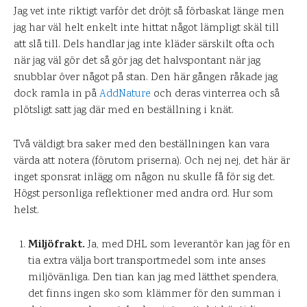
Jag vet inte riktigt varför det dröjt så förbaskat länge men
jag har väl helt enkelt inte hittat något lämpligt skäl till
att slå till. Dels handlar jag inte kläder särskilt ofta och
när jag väl gör det så gör jag det halvspontant när jag
snubblar över något på stan. Den här gången råkade jag
dock ramla in på
AddNature
och deras vinterrea och så
plötsligt satt jag där med en beställning i knät.
Två väldigt bra saker med den beställningen kan vara
värda att notera (förutom priserna). Och nej nej, det här är
inget sponsrat inlägg om någon nu skulle få för sig det.
Högst personliga reflektioner med andra ord. Hur som
helst.
Miljöfrakt.
Ja, med DHL som leverantör kan jag för en
tia extra välja bort transportmedel som inte anses
miljövänliga. Den tian kan jag med lätthet spendera,
det finns ingen sko som klämmer för den summan i