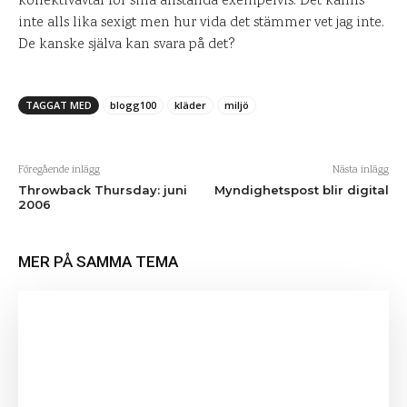
kollektivavtal för sina anställda exempelvis. Det känns
inte alls lika sexigt men hur vida det stämmer vet jag inte.
De kanske själva kan svara på det?
TAGGAT MED
blogg100
kläder
miljö
Föregående inlägg
Nästa inlägg
Throwback Thursday: juni
Myndighetspost blir digital
2006
MER PÅ SAMMA TEMA