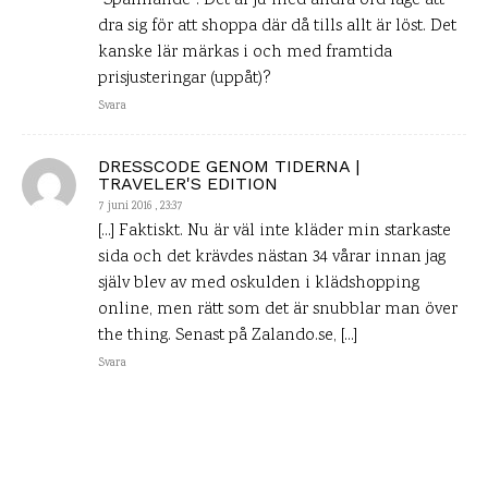
”Spännande”. Det är ju med andra ord läge att
dra sig för att shoppa där då tills allt är löst. Det
kanske lär märkas i och med framtida
prisjusteringar (uppåt)?
Svara
DRESSCODE GENOM TIDERNA |
TRAVELER'S EDITION
7 juni 2016 , 23:37
[…] Faktiskt. Nu är väl inte kläder min starkaste
sida och det krävdes nästan 34 vårar innan jag
själv blev av med oskulden i klädshopping
online, men rätt som det är snubblar man över
the thing. Senast på Zalando.se, […]
Svara