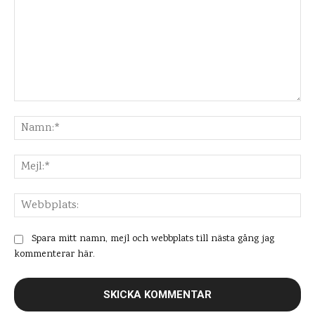
Kommentar:
Na
Mej
Web
Spara mitt namn, mejl och webbplats till nästa gång jag
kommenterar här.