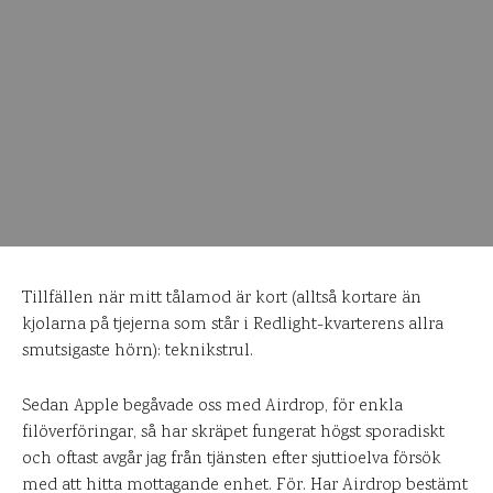
Tillfällen när mitt tålamod är kort (alltså kortare än
kjolarna på tjejerna som står i Redlight-kvarterens allra
smutsigaste hörn): teknikstrul.
Sedan Apple begåvade oss med Airdrop, för enkla
filöverföringar, så har skräpet fungerat högst sporadiskt
och oftast avgår jag från tjänsten efter sjuttioelva försök
med att hitta mottagande enhet. För. Har Airdrop bestämt