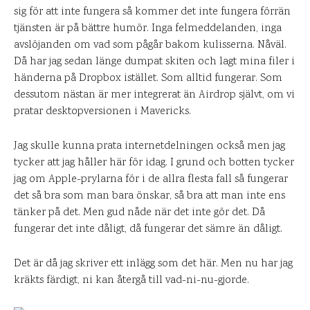
sig för att inte fungera så kommer det inte fungera förrän
tjänsten är på bättre humör. Inga felmeddelanden, inga
avslöjanden om vad som pågår bakom kulisserna. Nåväl.
Då har jag sedan länge dumpat skiten och lagt mina filer i
händerna på Dropbox istället. Som alltid fungerar. Som
dessutom nästan är mer integrerat än Airdrop självt, om vi
pratar desktopversionen i Mavericks.
Jag skulle kunna prata internetdelningen också men jag
tycker att jag håller här för idag. I grund och botten tycker
jag om Apple-prylarna för i de allra flesta fall så fungerar
det så bra som man bara önskar, så bra att man inte ens
tänker på det. Men gud nåde när det inte gör det. Då
fungerar det inte dåligt, då fungerar det sämre än dåligt.
Det är då jag skriver ett inlägg som det här. Men nu har jag
kräkts färdigt, ni kan återgå till vad-ni-nu-gjorde.