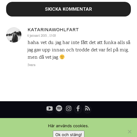
KATARINAWOHLFART
6 januari 2015 , 17:03
haha. vet du. jag har inte fått det att funka alls så
jag gav upp innan och trodde det var fel på mig,
men då vet jag
Svara
© Copyright - Daniel Rydén | Upplevelsebloggen
Här används cookies.
Ok och stäng!