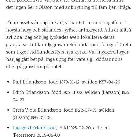
eller pseudonym, välj själv, för utifrån källorna så finns
det ingen Berit Olsson med anknytning till familjen ifråga.
På hölasset står pappa Karl, vi har Edith med högaffeln i
högsta hugg och sittandes i gräset är Ingegerd. Alla är alltså
avlidna idag och jag lyckades även lokalisera deras
gravplatser till familjegravar i Brålanda samt fotograf-Greta
som ligger vid Sundals Ryrs nya kyrka. Var Ingegerd ligger
har jag gått bet på, inga uppgifter vare sig i dödsannons
eller på gravsidor på nätet.
Karl Erlandsson, född 1879-01-12, avliden 1957-04-26
Edith Erlandsson, född 1909-11-02, avliden (Larsson) 1985-
04-23
Greta Viola Erlandsson, född 1922-07-09, a
vliden
(Olsson)
1995-02-06.
Ingegerd Erlandsson
, född 1925-02-20, avliden
(Petersson) 2009-06-03