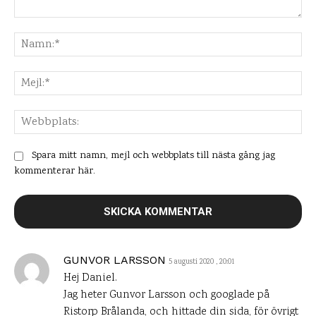
Kommentar:
Na
Mej
Web
Spara mitt namn, mejl och webbplats till nästa gång jag
kommenterar här.
GUNVOR LARSSON
5 augusti 2020 , 20:01
Hej Daniel.
Jag heter Gunvor Larsson och googlade på
Ristorp Brålanda, och hittade din sida, för övrigt