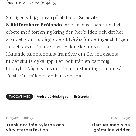
fascinerande varje gång!
Sundals
Slutligen vill jag passa på att tacka
Släktforskare Brålanda
för ett gediget och skickligt
arbete med forskning kring den här bilden och det här
ärendet, som nu då gjorde att två års funderingar slutligen
fick ett avslut. Och vem vet, vi kanske hörs och ses i
liknande sammanhang framöver om fler intressanta
bilder skulle dyka upp. I en bok från en dammig
bokhylla. Någonstans mitt i en husstädning. I en ort så
långt från Brålanda en kan komma.
TAGGAT MED
Andra världskriget
Brålanda
Föregående inlägg
Nästa inlägg
Turskidor från Sylarna och
Flatruet med sina
vårvinterperfektion
gråmulna vidder