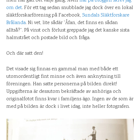
men har gått bet varje gång. Även
här på bloggen skrev jag
om det
. För ett tag sedan snubblade jag dock över en lokal
släktforskarförening på Facebook,
Sundals Släktforskare
Brålanda
. Ni vet, lite sådär ”Åfan, det finns en sådan
alltså?”. På vinst och förlust greppade jag det kanske sista
halmstrået och postade bild och fråga.
Och där satt den!
Det visade sig finnas en gammal man med både ett
utomordentligt fint minne och även anknytning till
föreningen. Han satte personerna på bilden direkt!
Uppgifterna är dessutom bekräftade av anhöriga och
originalfotot finns kvar i familjens ägo. Ingen av de som är
med på bilden är dock i livet idag, inte heller fotografen.