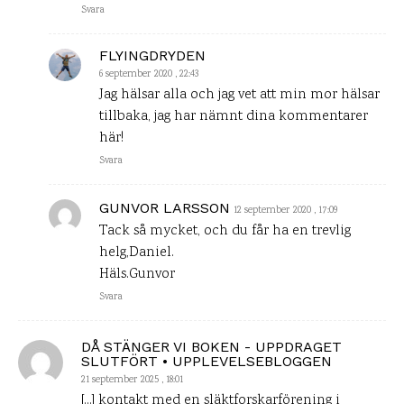
Svara
FLYINGDRYDEN
6 september 2020 , 22:43
Jag hälsar alla och jag vet att min mor hälsar
tillbaka, jag har nämnt dina kommentarer
här!
Svara
GUNVOR LARSSON
12 september 2020 , 17:09
Tack så mycket, och du får ha en trevlig
helg,Daniel.
Häls.Gunvor
Svara
DÅ STÄNGER VI BOKEN - UPPDRAGET
SLUTFÖRT • UPPLEVELSEBLOGGEN
21 september 2025 , 18:01
[…] kontakt med en släktforskarförening i