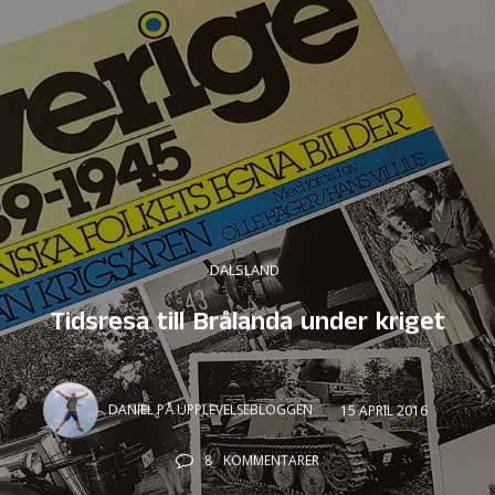
DALSLAND
Tidsresa till Brålanda under kriget
DANIEL PÅ UPPLEVELSEBLOGGEN
15 APRIL 2016
8
KOMMENTARER