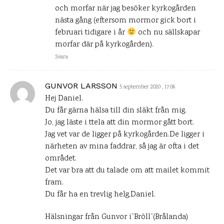
och morfar när jag besöker kyrkogården
nästa gång (eftersom mormor gick bort i
februari tidigare i år
och nu sällskapar
morfar där på kyrkogården).
Svara
GUNVOR LARSSON
5 september 2020 , 17:06
Hej Daniel.
Du får gärna hälsa till din släkt från mig.
Jo, jag läste i ttela att din mormor gått bort.
Jag vet var de ligger på kyrkogården.De ligger i
närheten av mina faddrar, så jag är ofta i det
området.
Det var bra att du talade om att mailet kommit
fram.
Du får ha en trevlig helg,Daniel.
Hälsningar från Gunvor i”Bröll”(Brålanda)