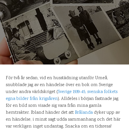
För två år sedan, vid en husstädning utanför Umeå,
snubblade jag av en händelse över en bok om Sverige
under andra världskriget (
Sverige 1939-45, svenska folkets
egna bilder från krigsåren
). Alldeles i början fastnade jag
för en bild som visade sig vara från mina gamla
hemtrakter. Ibland händer det att
Brålanda
dyker upp av
en händelse, i minst sagt udda sammanhang och det här
var verkligen inget undantag. Snacka om en tidsresa!