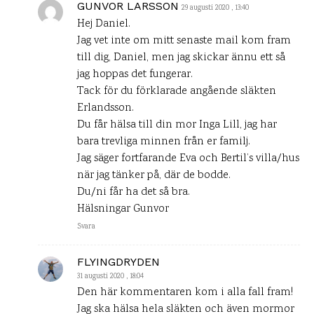
GUNVOR LARSSON
29 augusti 2020 , 13:40
Hej Daniel.
Jag vet inte om mitt senaste mail kom fram
till dig, Daniel, men jag skickar ännu ett så
jag hoppas det fungerar.
Tack för du förklarade angående släkten
Erlandsson.
Du får hälsa till din mor Inga Lill, jag har
bara trevliga minnen från er familj.
Jag säger fortfarande Eva och Bertil’s villa/hus
när jag tänker på, där de bodde.
Du/ni får ha det så bra.
Hälsningar Gunvor
Svara
FLYINGDRYDEN
31 augusti 2020 , 18:04
Den här kommentaren kom i alla fall fram!
Jag ska hälsa hela släkten och även mormor