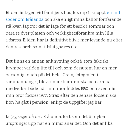
Bilden är tagen vid familjens hus, Ristorp 1, knappt
en mil
söder om Brålanda
och ska enligt mina källor fortfarande
stå kvar. Jag tror det är läge för ett besök i sommar och
bara se över platsen och verklighetsförankra min lilla
tidsresa. Bilden har ju definitivt blivit mer levande nu efter
den research som tillslut gav resultat.
Det finns en annan anknytning också, som faktiskt
krymper världen lite till och som dessutom har en mer
personlig touch på det hela. Greta, fotografen i
sammanhanget, blev senare barnmorska och ska ha
medverkat både när min mor föddes 1950 och även när
min bror föddes 1977. Strax efter den senare födseln ska
hon ha gått i pension, enligt de uppgifter jag har.
Ja, jag säger då det. Brålanda. Rätt som det är dyker
ursprunget upp när en minst anar det. Och det är lika