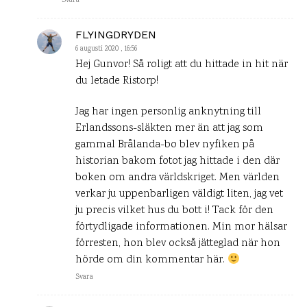
Svara
FLYINGDRYDEN
6 augusti 2020 , 16:56
Hej Gunvor! Så roligt att du hittade in hit när
du letade Ristorp!
Jag har ingen personlig anknytning till
Erlandssons-släkten mer än att jag som
gammal Brålanda-bo blev nyfiken på
historian bakom fotot jag hittade i den där
boken om andra världskriget. Men världen
verkar ju uppenbarligen väldigt liten, jag vet
ju precis vilket hus du bott i! Tack för den
förtydligade informationen. Min mor hälsar
förresten, hon blev också jätteglad när hon
hörde om din kommentar här.
Svara