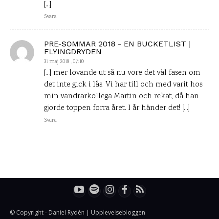
[…]
Svara
PRE-SOMMAR 2018 - EN BUCKETLIST |
FLYINGDRYDEN
31 maj 2018 , 07:10
[…] mer lovande ut så nu vore det väl fasen om
det inte gick i lås. Vi har till och med varit hos
min vandrarkollega Martin och rekat, då han
gjorde toppen förra året. I år händer det! […]
Svara
© Copyright - Daniel Rydén | Upplevelsebloggen