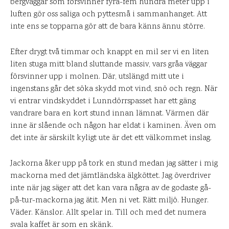
bergväggar som försvinner fyra-fem hundra meter upp i
luften gör oss saliga och pyttesmå i sammanhanget. Att
inte ens se topparna gör att de bara känns ännu större.
Efter drygt två timmar och knappt en mil ser vi en liten
liten stuga mitt bland sluttande massiv, vars gråa väggar
försvinner upp i molnen. Där, utslängd mitt ute i
ingenstans går det söka skydd mot vind, snö och regn. När
vi entrar vindskyddet i Lunndörrspasset har ett gäng
vandrare bara en kort stund innan lämnat. Värmen där
inne är slående och någon har eldat i kaminen. Även om
det inte är särskilt kyligt ute är det ett välkommet inslag.
Jackorna åker upp på tork en stund medan jag sätter i mig
mackorna med det jämtländska älgköttet. Jag överdriver
inte när jag säger att det kan vara några av de godaste gå-
på-tur-mackorna jag ätit. Men ni vet. Rätt miljö. Hunger.
Väder. Känslor. Allt spelar in. Till och med det numera
svala kaffet är som en skänk.