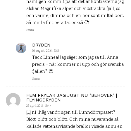
nämligen kommit på att det är kontrasterna jag
älskar. Magnifika alper och vidsträckta fjäll, sol
och värme, dimma och en horisont miltal bort.
Så himla fint berättat också 🙂
Svara
DRYDEN
30 augusti 2016 , 23:19
Tack Linnea! Jag säger som jag sa till Anna
precis – när kommer ni upp och gör svenska
fjällen? 😉
Svara
FEM PRYLAR JAG JUST NU "BEHÖVER" |
FLYINGDRYDEN
22 april 2018 , 19:47
[…] ni ihåg vandringen till Lunndörrspasset?
Blött, blött och blött. Och mina nuvarande så
kallade vattenavvisande brallor visade ännu en