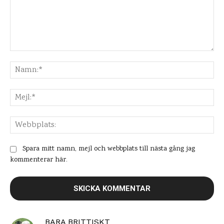
Kommentar:
Na
Mej
Web
Spara mitt namn, mejl och webbplats till nästa gång jag
kommenterar här.
BARA BRITTISKT