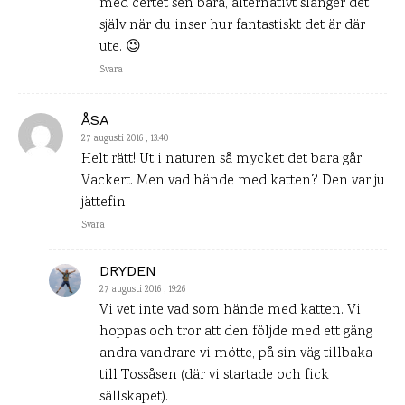
med certet sen bara, alternativt slänger det
själv när du inser hur fantastiskt det är där
ute. 😉
Svara
ÅSA
27 augusti 2016 , 13:40
Helt rätt! Ut i naturen så mycket det bara går.
Vackert. Men vad hände med katten? Den var ju
jättefin!
Svara
DRYDEN
27 augusti 2016 , 19:26
Vi vet inte vad som hände med katten. Vi
hoppas och tror att den följde med ett gäng
andra vandrare vi mötte, på sin väg tillbaka
till Tossåsen (där vi startade och fick
sällskapet).