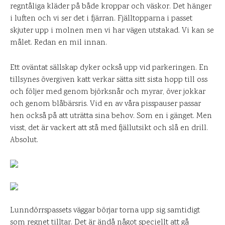
regntåliga kläder på både kroppar och väskor. Det hänger
i luften och vi ser det i fjärran. Fjälltopparna i passet
skjuter upp i molnen men vi har vägen utstakad. Vi kan se
målet. Redan en mil innan.
Ett oväntat sällskap dyker också upp vid parkeringen. En
tillsynes övergiven katt verkar sätta sitt sista hopp till oss
och följer med genom björksnår och myrar, över jokkar
och genom blåbärsris. Vid en av våra pisspauser passar
hen också på att uträtta sina behov. Som en i gänget. Men
visst, det är vackert att stå med fjällutsikt och slå en drill.
Absolut.
Lunndörrspassets väggar börjar torna upp sig samtidigt
som regnet tilltar. Det är ändå något speciellt att gå