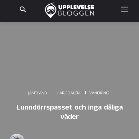
JÄMTLAND
HÄRJEDALEN
VANDRING
Lunndörrspasset och inga dåliga
väder