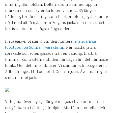
omkring där i blötan. Dofterna som kommer upp ur
marken och den syrerika luften vi andas. Så länge en
håller sig torr är det inga som helst problem, jag är snarare
nöjd med att få nyttja min Bergans-jacka och inse att det
faktiskt inte finns några dåliga väder.
Flera gånger pratar vi om den numera
legendariska
toppturen på Sönner Tväråklump
. När höstfärgerna
sprakade och solen gassade från en oändligt klarblå
himmel. Kontrasterna till den här dagen är i det närmaste
totala. Men det finns likheter. Vi stannar och fotograferar.
Allt och inget. I tid och otid. Och vi njuter. Även när regnet
smattrar mot jackan.
Vi häpnar över läget ju längre in i passet vi kommer och
det går bara att älska fjällmiljöer. Att stå mitt emellan två