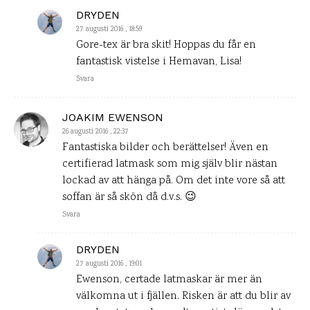
DRYDEN
27 augusti 2016 , 18:59
Gore-tex är bra skit! Hoppas du får en
fantastisk vistelse i Hemavan, Lisa!
Svara
JOAKIM EWENSON
26 augusti 2016 , 22:37
Fantastiska bilder och berättelser! Även en
certifierad latmask som mig själv blir nästan
lockad av att hänga på. Om det inte vore så att
soffan är så skön då d.v.s. 😉
Svara
DRYDEN
27 augusti 2016 , 19:01
Ewenson, certade latmaskar är mer än
välkomna ut i fjällen. Risken är att du blir av