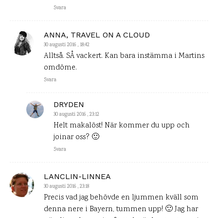
Svara
ANNA, TRAVEL ON A CLOUD
30 augusti 2016 , 18:42
Alltså. SÅ vackert. Kan bara instämma i Martins
omdöme.
Svara
DRYDEN
30 augusti 2016 , 23:12
Helt makalöst! När kommer du upp och
joinar oss? 🙂
Svara
LANCLIN-LINNEA
30 augusti 2016 , 23:18
Precis vad jag behövde en ljummen kväll som
denna nere i Bayern, tummen upp! 🙂 Jag har