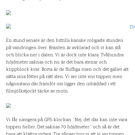
En stund senare är den hittills kanske roligaste stunden
på vandringen över. Branten är avklarad och vi kan stå
och blicka ner i dalen. Vi är dock inte klara. Tvåhundra
höjdmeter saknas och nu är det bara stenar och
klippblock kvar. Borta är de fluffiga risen och det gäller att
sätta sina fötter på rätt sten. Vi ser inte ens toppen men
någonstans där framför oss ligger den inbäddad i ett
filmjölkstjockt täcke av moln.
Vi får navigera på GPS-klockan. ”Nej, det där kan inte vara
toppen heller. Det saknas 70 höjdmeter.” och så är det
bara att klättra vidare. Tre gånger tror vi att vi ser toppen