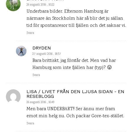
26 augusti 2016 , 10:22
Underbara bilder. Eftersom Hamburg är
närmare än Stockholm här så blir det ju sällan
tid för spontanresor till fjällen och det saknar vi.
Svara
DRYDEN
27 augusti 2016 , 18:57
Bara brittiskt, jag förstår det. Men vad har
Hamburg som inte fjällen har (typ)? 😛
Svara
LISA / LIVET FRÅN DEN LJUSA SIDAN - EN
RESEBLOGG
26 augusti 2016 , 10:49
Men bara UNDERBART!! Ser ännu mer fram
emot min helg nu. Och packar Gore-tex-stället.
Svara