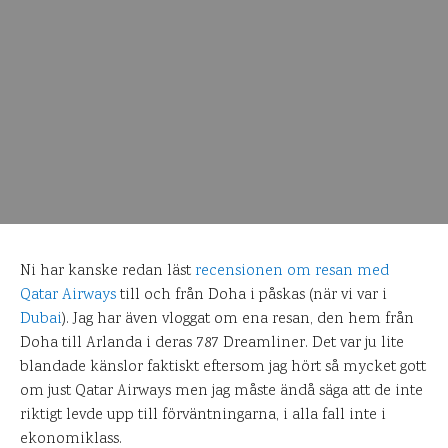
Ni har kanske redan läst
recensionen om resan med
Qatar Airways
till och från Doha i påskas (när vi var i
Dubai
). Jag har även vloggat om ena resan, den hem från
Doha till Arlanda i deras 787 Dreamliner. Det var ju lite
blandade känslor faktiskt eftersom jag hört så mycket gott
om just Qatar Airways men jag måste ändå säga att de inte
riktigt levde upp till förväntningarna, i alla fall inte i
ekonomiklass.