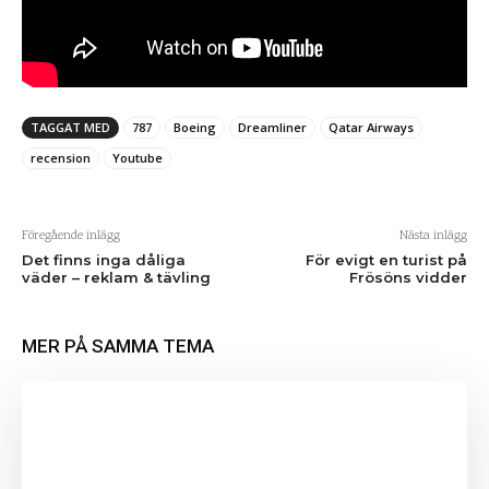
TAGGAT MED
787
Boeing
Dreamliner
Qatar Airways
recension
Youtube
Föregående inlägg
Nästa inlägg
Det finns inga dåliga
För evigt en turist på
väder – reklam & tävling
Frösöns vidder
MER PÅ SAMMA TEMA