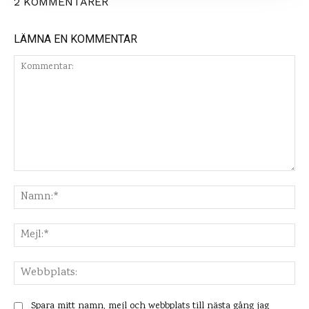
2 KOMMENTARER
LÄMNA EN KOMMENTAR
Kommentar:
Na
Mej
Web
Spara mitt namn, mejl och webbplats till nästa gång jag