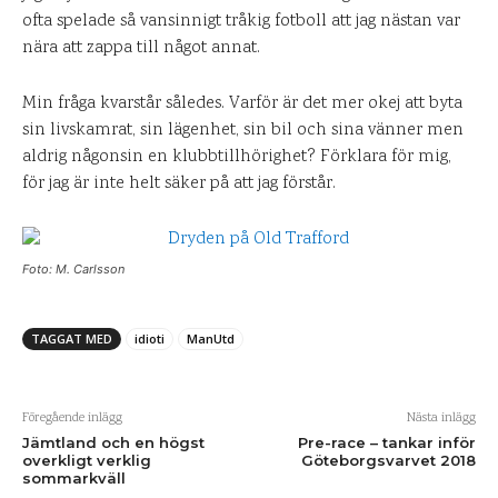
ofta spelade så vansinnigt tråkig fotboll att jag nästan var
nära att zappa till något annat.
Min fråga kvarstår således. Varför är det mer okej att byta
sin livskamrat, sin lägenhet, sin bil och sina vänner men
aldrig någonsin en klubbtillhörighet? Förklara för mig,
för jag är inte helt säker på att jag förstår.
Foto: M. Carlsson
TAGGAT MED
idioti
ManUtd
Föregående inlägg
Nästa inlägg
Jämtland och en högst
Pre-race – tankar inför
overkligt verklig
Göteborgsvarvet 2018
sommarkväll