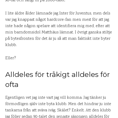
90-tal och långt in på 2000-talet.
I lite äldre ålder lämnade jag Inter för Juventus, men dels
var jag knappast något hardcore-fan men mest för att jag
inte hade någon spelare att identifiera mig med, efter att
min barndomsidol Matthäus lämnat. I övrigt ganska stiltje
på bytesfronten för det är ju så att man faktiskt inte byter
klubb.
Eller?
Alldeles för tråkigt alldeles för
ofta
Egentligen vet jag inte vart jag vill komma. Jag tänker ju
förmodligen själv inte byta klubb. Men det hindrar ju inte
tankarna från att sväva iväg. Skälet? Enkelt. Att den klubb
jag följer sedan 90-talet den senaste säsongen alldeles för