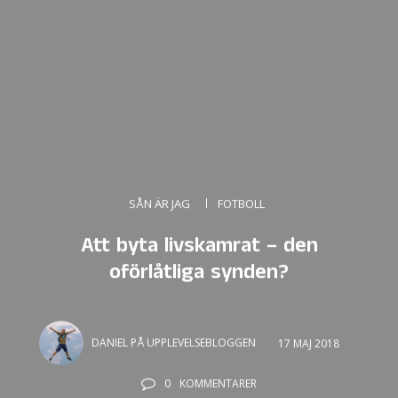
SÅN ÄR JAG
FOTBOLL
Att byta livskamrat – den
oförlåtliga synden?
DANIEL PÅ UPPLEVELSEBLOGGEN
17 MAJ 2018
0
KOMMENTARER