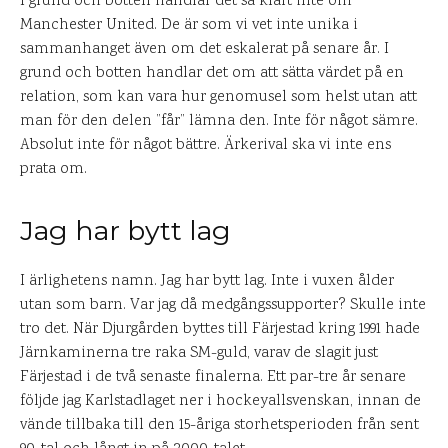
I grund och botten handlar det så klart inte om
Manchester United. De är som vi vet inte unika i
sammanhanget även om det eskalerat på senare år. I
grund och botten handlar det om att sätta värdet på en
relation, som kan vara hur genomusel som helst utan att
man för den delen ”får” lämna den. Inte för något sämre.
Absolut inte för något bättre. Ärkerival ska vi inte ens
prata om.
Jag har bytt lag
I ärlighetens namn. Jag har bytt lag. Inte i vuxen ålder
utan som barn. Var jag då medgångssupporter? Skulle inte
tro det. När Djurgården byttes till Färjestad kring 1991 hade
Järnkaminerna tre raka SM-guld, varav de slagit just
Färjestad i de två senaste finalerna. Ett par-tre år senare
följde jag Karlstadlaget ner i hockeyallsvenskan, innan de
vände tillbaka till den 15-åriga storhetsperioden från sent