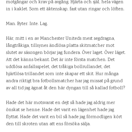
motgångar och krav på avgång. Hjärta och själ, hela vägen
in i kaklet. Som ett äktenskap, fast utan ringar och löften.
Man. Byter. Inte. Lag.
Här, mitt i en av Manchester Uniteds mest segdragna,
långtråkiga, tillsynes ändlösa platta skitmatcher mot
slutet av säsongen börjar jag fundera. Över laget. Över läget.
Att det känns bekant. Det är inte första matchen. Det
uddlösa anfallsspelet, det tråkiga bollrullandet, det
hjärtlösa trillandet som inte skapar ett skit. Hur många
andra riktigt bra fotbollsmatcher har jag missat på grund
av all tid jag ägnat åt den här dyngan till så kallad fotboll?
Hade det här motsvarat en dejt så hade jag aldrig mer
önskat se henne. Hade det varit en lägenhet hade jag
flyttat. Hade det varit en bil så hade jag förmodligen kört
den till skroten utan att ens försöka sälja.