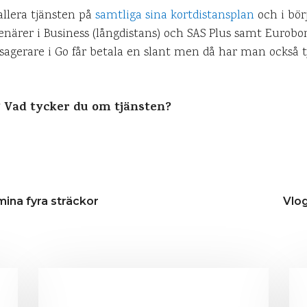
tallera tjänsten på
samtliga sina kortdistansplan
och i bör
esenärer i Business (långdistans) och SAS Plus samt Euro
assagerare i Go får betala en slant men då har man också 
? Vad tycker du om tjänsten?
mina fyra sträckor
Vlog