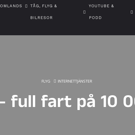
TOMLANDS
TÅG, FLYG &
YOUTUBE &
BILRESOR
PODD
FLYG
INTERNETTJÄNSTER
– full fart på 10