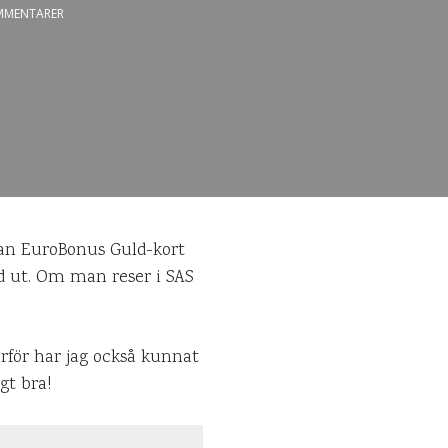
MMENTARER
 man EuroBonus Guld-kort
lad ut. Om man reser i SAS
ärför har jag också kunnat
gt bra!