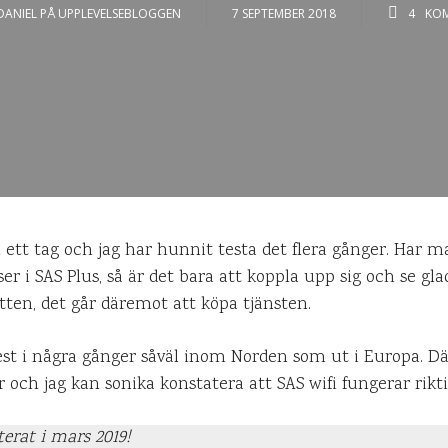
DANIEL PÅ UPPLEVELSEBLOGGEN
7 SEPTEMBER 2018
4
KO
ll ett tag och jag har hunnit testa det flera gånger. Har
eser i SAS Plus, så är det bara att koppla upp sig och se g
jetten, det går däremot att köpa tjänsten.
rest i några gånger såväl inom Norden som ut i Europa. D
r och jag kan sonika konstatera att SAS wifi fungerar rikti
erat i mars 2019!