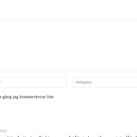
Mejl:*
ta gång jag kommenterar här.
17:27