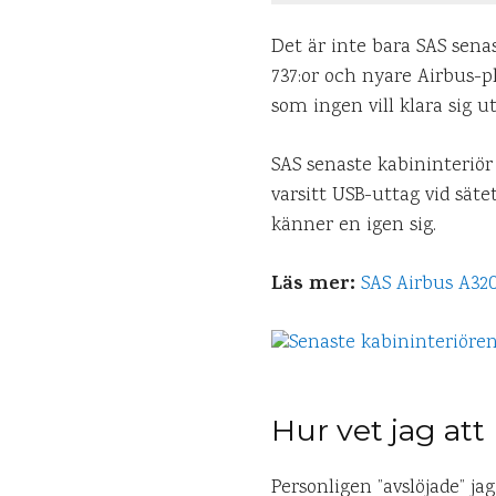
Det är inte bara SAS senas
737:or och nyare Airbus-pla
som ingen vill klara sig u
SAS senaste kabininteriör 
varsitt USB-uttag vid sät
känner en igen sig.
Läs mer:
SAS Airbus A320
Hur vet jag att
Personligen ”avslöjade” j