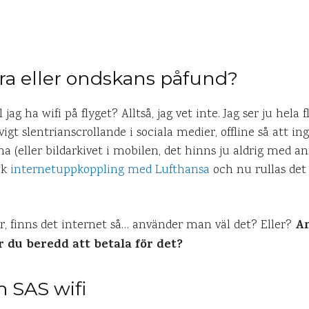
 bra eller ondskans påfund?
l jag ha wifi på flyget? Alltså, jag vet inte. Jag ser ju hel
evigt slentrianscrollande i sociala medier, offline så att 
a (eller bildarkivet i mobilen, det hinns ju aldrig med an
ck
internetuppkoppling med Lufthansa
och nu rullas det
An
r, finns det internet så… använder man väl det? Eller?
är du beredd att betala för det?
m SAS wifi