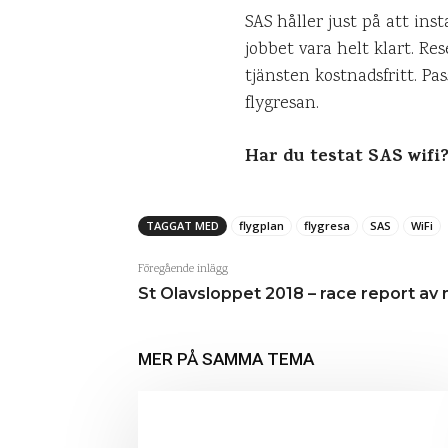
SAS håller just på att ins
jobbet vara helt klart. R
tjänsten kostnadsfritt. P
flygresan.
Har du testat SAS wifi
TAGGAT MED
flygplan
flygresa
SAS
WiFi
Föregående inlägg
St Olavsloppet 2018 – race report av 
MER PÅ SAMMA TEMA