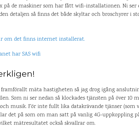
x på de maskiner som har fått wifi-installationen. Ni ser
en detaljen så finns det både skyltar och broschyrer i sto
erkligen!
och framförallt mäta hastigheten så jag drog igång anslutn
en. Som ni ser nedan så klockades tjänsten på över 10 mega
och musik. För inte fullt lika datakrävande tjänser (som 
llar det på som om man satt på vanlig 4G-uppkoppling p
vilket mätresultatet också skvallrar om.