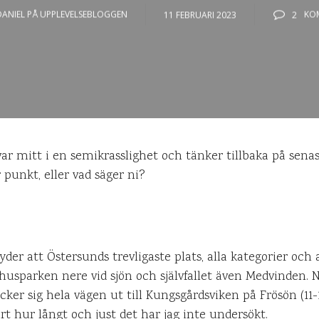
DANIEL PÅ UPPLEVELSEBLOGGEN
11 FEBRUARI 2023
2
KO
var mitt i en semikrasslighet och tänker tillbaka på senas
r punkt, eller vad säger ni?
der att Östersunds trevligaste plats, alla kategorier och a
husparken nere vid sjön och självfallet även Medvinden. N
cker sig hela vägen ut till Kungsgårdsviken på Frösön (11-
art hur långt och just det har jag inte undersökt.