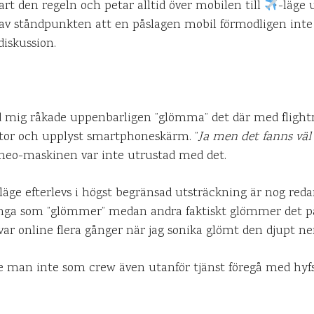
 klart den regeln och petar alltid över mobilen till
-läge 
r av ståndpunkten att en påslagen mobil förmodligen inte
diskussion.
d mig råkade uppenbarligen ”glömma” det där med flightm
 stor och upplyst smartphoneskärm. ”
Ja men det fanns väl w
neo-maskinen var inte utrustad med det.
läge efterlevs i högst begränsad utsträckning är nog red
många som ”glömmer” medan andra faktiskt glömmer det på
kvar online flera gånger när jag sonika glömt den djupt n
de man inte som crew även utanför tjänst föregå med hyf