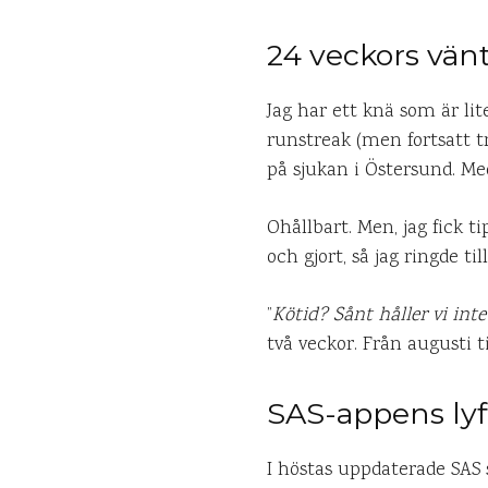
24 veckors vänt
Jag har ett knä som är lit
runstreak (men fortsatt tr
på sjukan i Östersund. Med
Ohållbart. Men, jag fick t
och gjort, så jag ringde t
”
Kötid? Sånt håller vi int
två veckor. Från augusti ti
SAS-appens lyf
I höstas uppdaterade SAS s