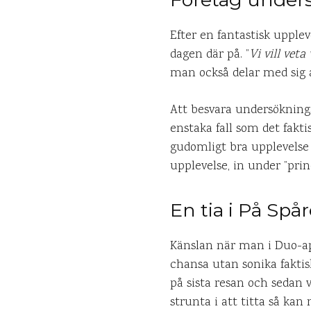
Efter en fantastisk upple
dagen där på. ”
Vi vill veta
man också delar med sig a
Att besvara undersökningar
enstaka fall som det fakti
gudomligt bra upplevelse e
upplevelse, in under ”prin
En tia i På Spå
Känslan när man i Duo-appe
chansa utan sonika faktisk
på sista resan och sedan v
strunta i att titta så ka