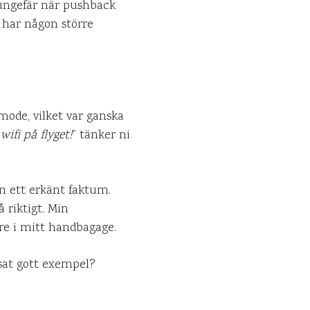
ungefär när pushback
 har någon större
ode, vilket var ganska
ifi på flyget!
” tänker ni
an ett erkänt faktum.
 riktigt. Min
ere i mitt handbagage.
sat gott exempel?