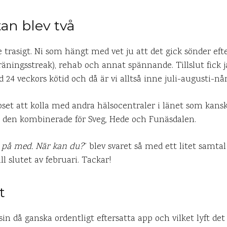
an blev två
e trasigt. Ni som hängt med vet ju att det gick sönder ef
äningsstreak), rehab och annat spännande. Tillslut fick j
 24 veckors kötid och då är vi alltså inne juli-augusti-nå
ipset att kolla med andra hälsocentraler i länet som kansk
ill den kombinerade för Sveg, Hede och Funäsdalen.
e på med. När kan du?
” blev svaret så med ett litet samtal
ll slutet av februari. Tackar!
t
in då ganska ordentligt eftersatta app och vilket lyft det 