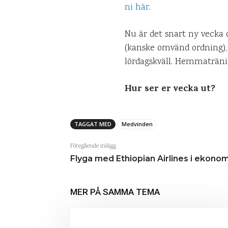
ni här
.
Nu är det snart ny vecka o
(kanske omvänd ordning), 
lördagskväll. Hemmatränin
Hur ser er vecka ut?
TAGGAT MED
Medvinden
Föregående inlägg
Flyga med Ethiopian Airlines i ekonom
MER PÅ SAMMA TEMA