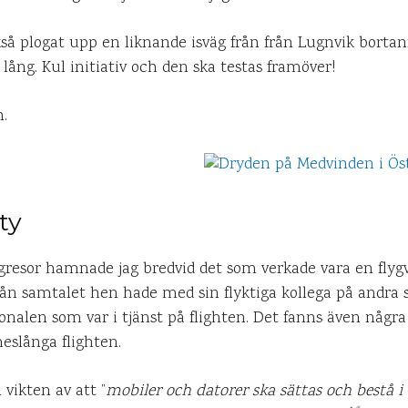
ckså plogat upp en liknande isväg från från Lugnvik bortanf
 lång. Kul initiativ och den ska testas framöver!
.
ty
gresor hamnade jag bredvid det som verkade vara en flygv
ån samtalet hen hade med sin flyktiga kollega på andra
alen som var i tjänst på flighten. Det fanns även några y
slånga flighten.
 vikten av att ”
mobiler och datorer ska sättas och bestå i