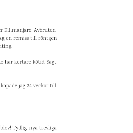
ter Kilimanjaro. Avbruten
ag en remiss till röntgen
nting.
e har kortare kötid. Sagt
 kapade jag 24 veckor till
blev! Tydlig, nya trevliga