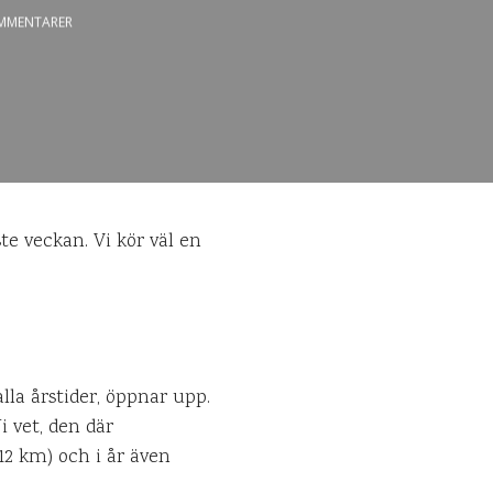
MMENTARER
te veckan. Vi kör väl en
lla årstider, öppnar upp.
i vet, den där
12 km) och i år även