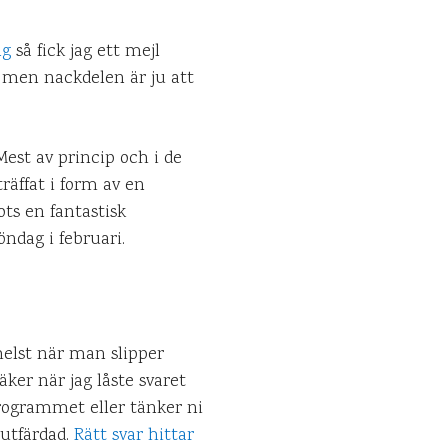
ng
så fick jag ett mejl
 men nackdelen är ju att
Mest av princip och i de
räffat i form av en
ots en fantastisk
öndag i februari.
 helst när man slipper
äker när jag låste svaret
 programmet eller tänker ni
 utfärdad.
Rätt svar hittar