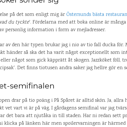
velse på det som enligt mig är
Östersunds bästa restaura
 vad du tyckte
”. Fördelarna med att boka online är många
v personlig information i form av mejladresser.
 av den här typen brukar jag i nio av tio fall ducka för. 
skt händer så ska det ha varit något exceptionellt som int
ller något som gick käpprätt åt skogen. Jazzköket föll, tr
cipsak”. Det finns tiotusen andra saker jag hellre gör en s
ret-semifinalen
n drar på tio poäng i På Spåret är alltid skön. Ja, allra
t vet vart vi är på väg. I gårdagens semifinal var jag tvärs
ar det bara att njutåka in till staden. Har ni redan sett
n ni klicka på länken här men spoilervarningen är härmed