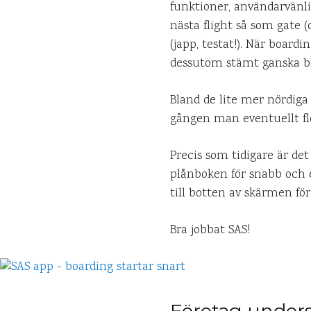
funktioner, användarvänli
nästa flight så som gate (
(japp, testat!). När board
dessutom stämt ganska br
Bland de lite mer nördiga
gången man eventuellt flö
Precis som tidigare är de
plånboken för snabb och e
till botten av skärmen f
Bra jobbat SAS!
Företag unders