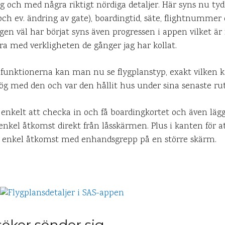
g och med några riktigt nördiga detaljer. Här syns nu tyd
och ev. ändring av gate), boardingtid, säte, flightnummer
ingen väl har börjat syns även progressen i appen vilket är
a med verkligheten de gånger jag har kollat.
 funktionerna kan man nu se flygplanstyp, exakt vilken kä
g med den och var den hållit hus under sina senaste rut
t enkelt att checka in och få boardingkortet och även läg
nkel åtkomst direkt från låsskärmen. Plus i kanten för 
ör enkel åtkomst med enhandsgrepp på en större skärm.
öker sönder sig