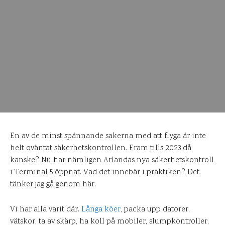
En av de minst spännande sakerna med att flyga är inte
helt oväntat säkerhetskontrollen. Fram tills 2023 då
kanske? Nu har nämligen Arlandas nya säkerhetskontroll
i Terminal 5 öppnat. Vad det innebär i praktiken? Det
tänker jag gå genom här.
Vi har alla varit där.
Långa köer
, packa upp datorer,
vätskor, ta av skärp, ha koll på mobiler, slumpkontroller,