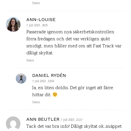
Svara
ANN-LOUISE
7 juli 2023 , 18:35
Passerade igenom nya säkerhetskontrollen
förra fredagen och det var verkligen sjukt
smidigt, men håller med om att Fast Track var
dåligt skyltat.
Svara
DANIEL RYDÉN
7 juli 2023 , 23:04
Ja, en liten doldis. Det gör inget att färre
hittar dit.
Svara
ANN BEUTLER
7 juli 2023 , 21:27
Tack det var bra info! Dåligt skyltat ok..snäppet