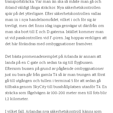
transportsträcka. Var man än ska så måste man gå och
ibland väldigt långa sträckor. Nya säkerhetskontrollen
spär på det ytterligare. Efter säkerhetskontrollen vallas
man in i nya handelsområdet, vilket i och för sig är
trevligt, men det finns idag inga genvägar ut därifrån om
man ska bort till E och D-gaterna. Istället kommer man
ut vid passkontrollen vid F-piren. Jag hoppas verkligen att
det här förändras med ombyggnationer framöver.
Det bästa promenadexemplet på Arlanda är annars att
landa på en C-gate och sedan ta sig till flygbussen.
Eftersom bussen på grund av pågående ombyggnationer
just nu bara går från gamla T4 så är man tvungen att först
gå till utgången och tullen i terminal 5 för att sedan gå
tillbaka genom SkyCity till busshållplatsen utanför T4. En
sträcka som fågelvägen är 100-200 meter men till fots blir
1,2 kilometer.
I vilket fall. Arlandas nya säkerhetskontroll känns som