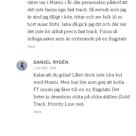
värre var i Miami i år..där personalen påstod att
det inte fanns ngn fast track. Så svensk som jag
är stod jag tåligt i kön..tittar och ser folk 10 m
bort susar förbi. Jaha då gick jag dit och där var
det inte kö alltså precis fast track, Finns så
många saker som är irriterande på en flygplats
Svara
DANIEL RYDÉN
7 juli 2023 , 23:05
Kalas att du gillar! Låter dock inte lika kul
med Miami. Men har lite som grej att kolla
FT innan jag åker till en ny flygplats. Det
heter ju dessutom olika på olika ställen (Gold
Track, Priority Line osv).
Svara