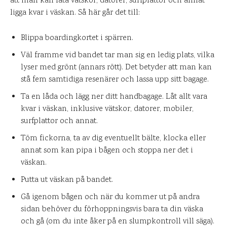
att man kan låta vätskor, datorer, surfplattor och annat
ligga kvar i väskan. Så här går det till:
Blippa boardingkortet i spärren.
Väl framme vid bandet tar man sig en ledig plats, vilka
lyser med grönt (annars rött). Det betyder att man kan
stå fem samtidiga resenärer och lassa upp sitt bagage.
Ta en låda och lägg ner ditt handbagage. Låt allt vara
kvar i väskan, inklusive vätskor, datorer, mobiler,
surfplattor och annat.
Töm fickorna, ta av dig eventuellt bälte, klocka eller
annat som kan pipa i bågen och stoppa ner det i
väskan.
Putta ut väskan på bandet.
Gå igenom bågen och när du kommer ut på andra
sidan behöver du förhoppningsvis bara ta din väska
och gå (om du inte åker på en slumpkontroll vill säga).