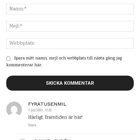
Kommentar:
Na
Mej
Web
Spara mitt namn, mejl och webbplats till nästa gång jag
kommenterar här.
FYRATUSENMIL
7 juli 2023 , 17:33
Härligt, framtiden är här!
Svara