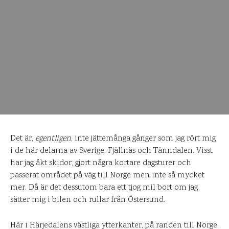
Det är,
egentligen
, inte jättemånga gånger som jag rört mig
i de här delarna av Sverige. Fjällnäs och Tänndalen. Visst
har jag åkt skidor, gjort några kortare dagsturer och
passerat området på väg till Norge men inte så mycket
mer. Då är det dessutom bara ett tjog mil bort om jag
sätter mig i bilen och rullar från Östersund.
Här i Härjedalens västliga ytterkanter, på randen till Norge,