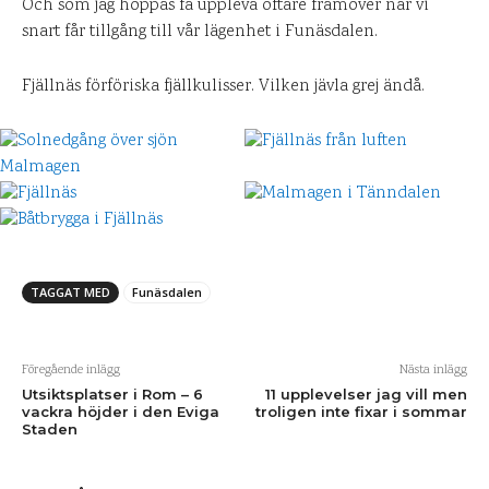
Och som jag hoppas få uppleva oftare framöver när vi
snart får tillgång till vår lägenhet i Funäsdalen.
Fjällnäs förföriska fjällkulisser. Vilken jävla grej ändå.
TAGGAT MED
Funäsdalen
Föregående inlägg
Nästa inlägg
Utsiktsplatser i Rom – 6
11 upplevelser jag vill men
vackra höjder i den Eviga
troligen inte fixar i sommar
Staden