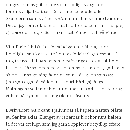
omges man av glittrande sjöar, frodiga skogar och
förföriska fjällkulisser. Det är inte de eroderade
Skanderna som skriker
mitt
namn utan snarare tvärtom.
Det är jag som suktar efter att få utforska dem mer, längre,
djupare och högre. Sommar. Höst. Vinter. Och vårvinter.
Vi rullade faktiskt hit förra helgen när Maria, i stort
hemlighetsmakeri, satte hennes födelsedagspresent till
mig i verket. Ett av stoppen blev Sveriges äldsta fjällhotell
Fjällnäs. Där spenderade vi en fantastisk middag, god natts
sömn i krispiga sängläder, en semihärlig morgonjogg
(morgonjoggar är sällan fullskaligt härliga) längs
Malmagens vatten och en underbar frukost innan vi drog
vidare på nya och för mig okända äventyr.
Livskvalitet. Guldkant. Fjällvindar så kepsen nästan blåste
av. Sänkta axlar. Klanget av renarnas klockor runt halsen.
Ja det var ett lugn som jag gärna upplever betydligt oftare.