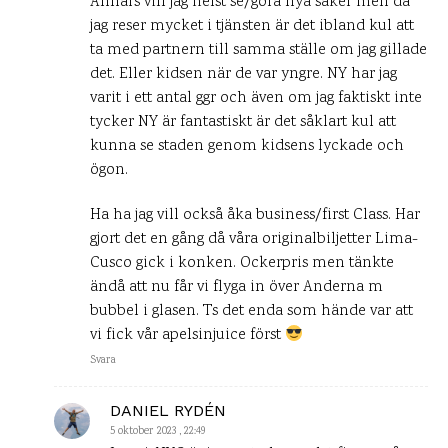
Annars vill jag helst se/göra nya saker men då
jag reser mycket i tjänsten är det ibland kul att
ta med partnern till samma ställe om jag gillade
det. Eller kidsen när de var yngre. NY har jag
varit i ett antal ggr och även om jag faktiskt inte
tycker NY är fantastiskt är det såklart kul att
kunna se staden genom kidsens lyckade och
ögon.
Ha ha jag vill också åka business/first Class. Har
gjort det en gång då våra originalbiljetter Lima-
Cusco gick i konken. Ockerpris men tänkte
ändå att nu får vi flyga in över Anderna m
bubbel i glasen. Ts det enda som hände var att
vi fick vår apelsinjuice först
Svara
DANIEL RYDÉN
5 oktober 2023 , 22:49