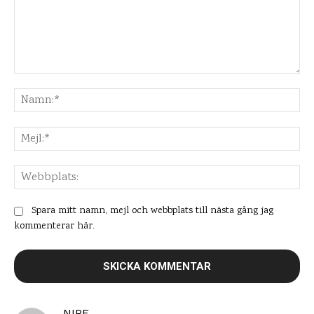
Kommentar:
Na
Mej
Web
Spara mitt namn, mejl och webbplats till nästa gång jag
kommenterar här.
NIPE