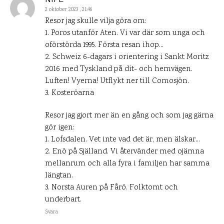
2 oktober 2023 , 21:46
Resor jag skulle vilja göra om:
1. Poros utanför Aten. Vi var där som unga och
oförstörda 1995. Första resan ihop…
2. Schweiz 6-dagars i orientering i Sankt Moritz
2016 med Tyskland på dit- och hemvägen.
Luften! Vyerna! Utflykt ner till Comosjön.
3. Kosteröarna
Resor jag gjort mer än en gång och som jag gärna
gör igen:
1. Lofsdalen. Vet inte vad det är, men älskar…
2. Enö på Själland. Vi återvänder med ojämna
mellanrum och alla fyra i familjen har samma
längtan.
3. Norsta Auren på Fårö. Folktomt och
underbart.
Svara