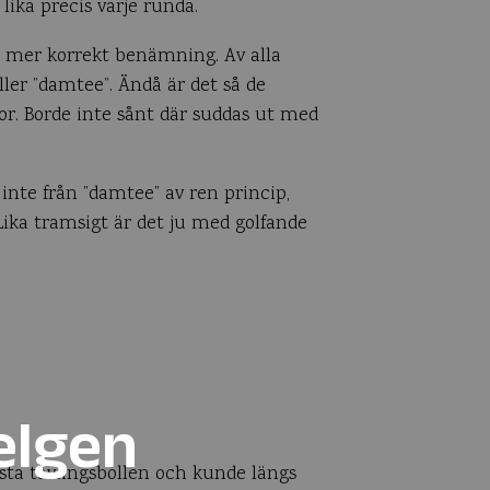
 lika precis varje runda.
en mer korrekt benämning. Av alla
ler ”damtee”. Ändå är det så de
r. Borde inte sånt där suddas ut med
å inte från ”damtee” av ren princip,
Lika tramsigt är det ju med golfande
elgen
sista tävlingsbollen och kunde längs