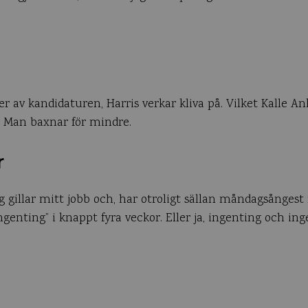
r av kandidaturen, Harris verkar kliva på. Vilket Kalle A
a. Man baxnar för mindre.
r
ag gillar mitt jobb och, har otroligt sällan måndagsånges
genting” i knappt fyra veckor. Eller ja, ingenting och ingen