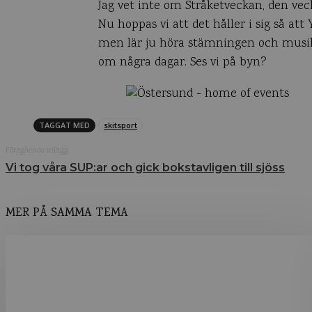
Jag vet inte om Stråketveckan, den veck
Nu hoppas vi att det håller i sig så att 
men lär ju höra stämningen och musiken
om några dagar. Ses vi på byn?
TAGGAT MED
skitsport
Föregående inlägg
Vi tog våra SUP:ar och gick bokstavligen till sjöss
MER PÅ SAMMA TEMA