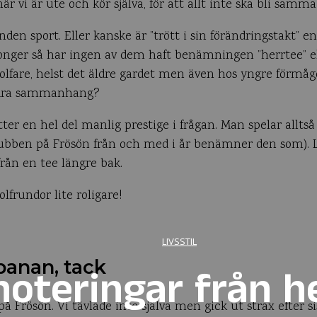
när vi är ute och kör själva, för att allt inte ska bli samma
nden sport. Eller kanske är ”trött i sin förändringstakt” 
onger så har ingen av dem haft benämningen ”herrtee” el
are, helst det äldre gardet men även hos yngre förmågo
 andra sammanhang?
sitter en hel del manlig prestige i frågan. Man spelar allts
 klubben på Frösön från och med i år benämner den som). 
rån en tee längre bak.
lfrundor lite roligare!
LIVSSTIL
banan, tack
noteringar från h
 på Frösön. Vi tävlade inte själva men gick ut strax efter 