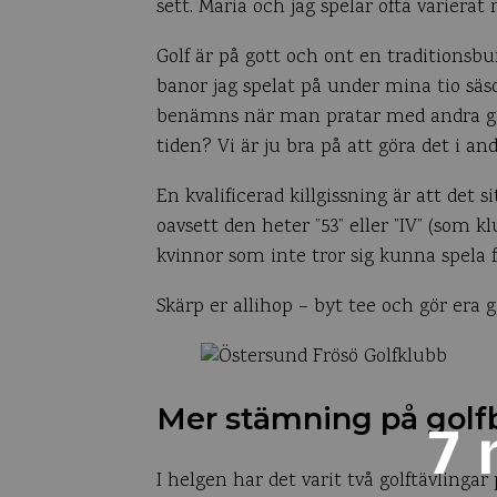
sett. Maria och jag spelar ofta varierat 
Golf är på gott och ont en traditionsbu
banor jag spelat på under mina tio säs
benämns när man pratar med andra golf
tiden? Vi är ju bra på att göra det i
En kvalificerad killgissning är att det 
oavsett den heter ”53” eller ”IV” (som
kvinnor som inte tror sig kunna spela f
Skärp er allihop – byt tee och gör era go
Mer stämning på golf
7 
I helgen har det varit två golftävlingar