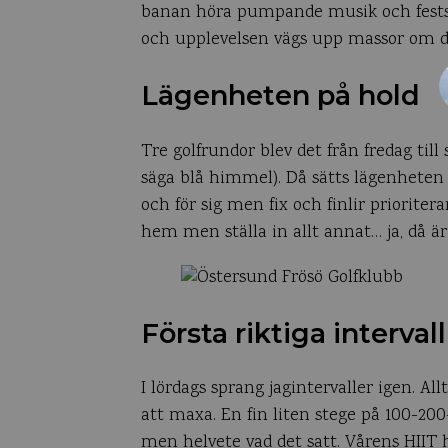
banan höra pumpande musik och festst
och upplevelsen vägs upp massor om det
Lägenheten på hold
Tre golfrundor blev det från fredag till 
säga blå himmel). Då sätts lägenheten p
och för sig men fix och finlir prioriter
hem men ställa in allt annat… ja, då är 
Första riktiga intervall
I lördags sprang jagintervaller igen. Al
att maxa. En fin liten stege på 100-20
men helvete vad det satt. Vårens HIIT ha