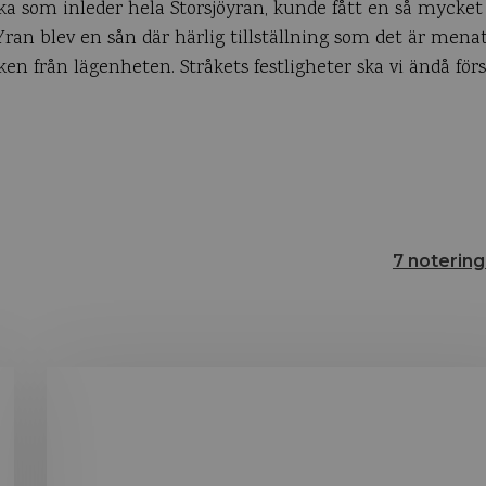
a som inleder hela Storsjöyran, kunde fått en så mycket b
Yran blev en sån där härlig tillställning som det är menat a
 från lägenheten. Stråkets festligheter ska vi ändå förs
7 notering