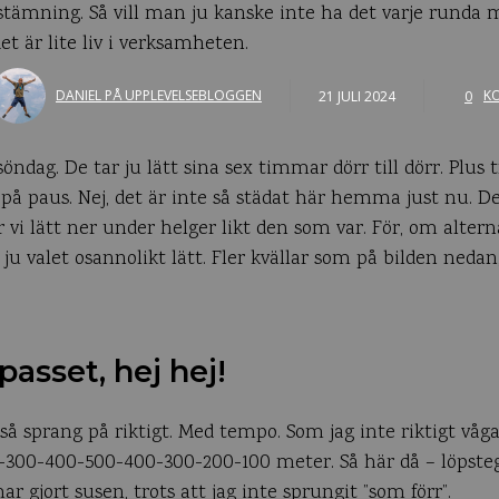
ämning. Så vill man ju kanske inte ha det varje runda 
 är lite liv i verksamheten.
DANIEL PÅ UPPLEVELSEBLOGGEN
21 JULI 2024
0
K
söndag. De tar ju lätt sina sex timmar dörr till dörr. Plus 
å paus. Nej, det är inte så städat här hemma just nu. Det 
ar vi lätt ner under helger likt den som var. För, om alter
ju valet osannolikt lätt. Fler kvällar som på bilden nedan,
passet, hej hej!
ltså sprang på riktigt. Med tempo. Som jag inte riktigt våga
0-300-400-500-400-300-200-100 meter. Så här då – löpste
r gjort susen, trots att jag inte sprungit ”som förr”.