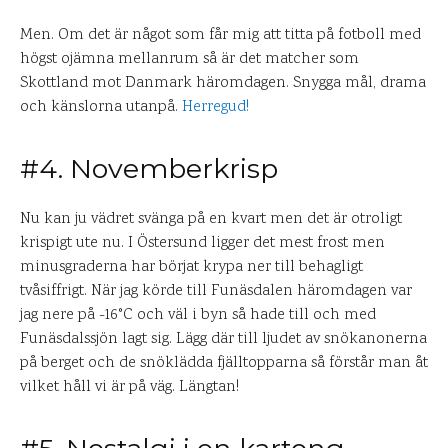
Men. Om det är något som får mig att titta på fotboll med
högst ojämna mellanrum så är det matcher som
Skottland mot Danmark häromdagen. Snygga mål, drama
och känslorna utanpå.
Herregud!
#4. Novemberkrisp
Nu kan ju vädret svänga på en kvart men det är otroligt
krispigt ute nu. I Östersund ligger det mest frost men
minusgraderna har börjat krypa ner till behagligt
tvåsiffrigt. När jag körde till Funäsdalen häromdagen var
jag nere på -16°C och väl i byn så hade till och med
Funäsdalssjön lagt sig. Lägg där till ljudet av snökanonerna
på berget och de snöklädda fjälltopparna så förstår man åt
vilket håll vi är på väg. Längtan!