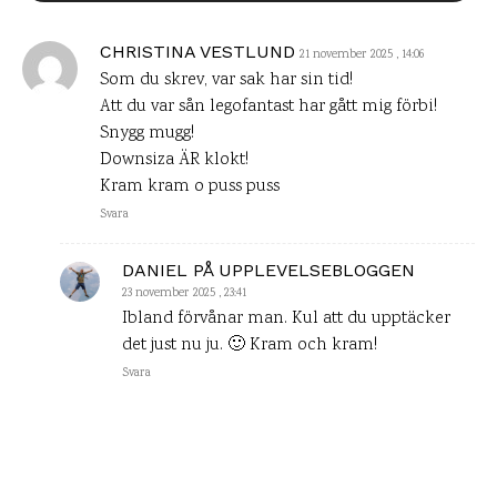
CHRISTINA VESTLUND
21 november 2025 , 14:06
Som du skrev, var sak har sin tid!
Att du var sån legofantast har gått mig förbi!
Snygg mugg!
Downsiza ÄR klokt!
Kram kram o puss puss
Svara
DANIEL PÅ UPPLEVELSEBLOGGEN
23 november 2025 , 23:41
Ibland förvånar man. Kul att du upptäcker
det just nu ju. 🙂 Kram och kram!
Svara