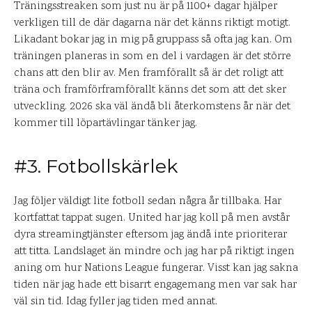
Träningsstreaken som just nu är på 1100+ dagar hjälper
verkligen till de där dagarna när det känns riktigt motigt.
Likadant bokar jag in mig på gruppass så ofta jag kan. Om
träningen planeras in som en del i vardagen är det större
chans att den blir av. Men framförallt så är det roligt att
träna och framförframförallt känns det som att det sker
utveckling. 2026 ska väl ändå bli återkomstens år när det
kommer till löpartävlingar tänker jag.
#3. Fotbollskärlek
Jag följer väldigt lite fotboll sedan några år tillbaka. Har
kortfattat tappat sugen. United har jag koll på men avstår
dyra streamingtjänster eftersom jag ändå inte prioriterar
att titta. Landslaget än mindre och jag har på riktigt ingen
aning om hur Nations League fungerar. Visst kan jag sakna
tiden när jag hade ett bisarrt engagemang men var sak har
väl sin tid. Idag fyller jag tiden med annat.