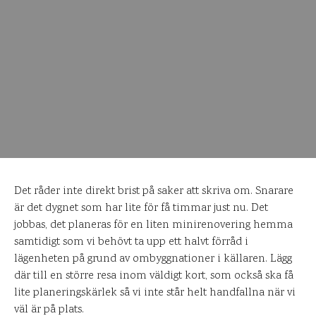
Det råder inte direkt brist på saker att skriva om. Snarare
är det dygnet som har lite för få timmar just nu. Det
jobbas, det planeras för en liten minirenovering hemma
samtidigt som vi behövt ta upp ett halvt förråd i
lägenheten på grund av ombyggnationer i källaren. Lägg
där till en större resa inom väldigt kort, som också ska få
lite planeringskärlek så vi inte står helt handfallna när vi
väl är på plats.