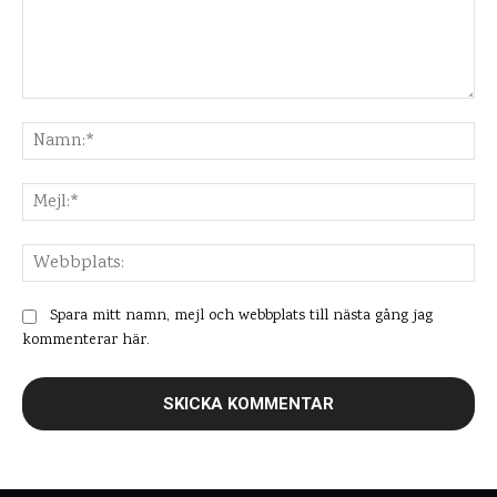
Kommentar:
Na
Mej
Web
Spara mitt namn, mejl och webbplats till nästa gång jag
kommenterar här.