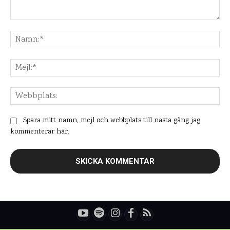
Kommentar:
Na
Mej
Web
Spara mitt namn, mejl och webbplats till nästa gång jag
kommenterar här.