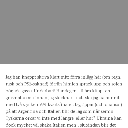
Jag han knappt skriva klart mitt förra inlägg här (om regn,
rusk och PS2-saknad) förrän himlen sprack upp och solen
började gassa. Underbart! Har dagen till ära klippt en
gräsmatta och innan jag slocknar i natt ska jag ha hunnit
med två stycken VM-kvartsfinaler. Jag tippar (och chansar)
på att Argentina och Italien blir de lag som når semin.
Tyskarna orkar vi inte med längre, eller hur? Ukraina kan
dock mycket väl skaka Italien men i slutändan blir det