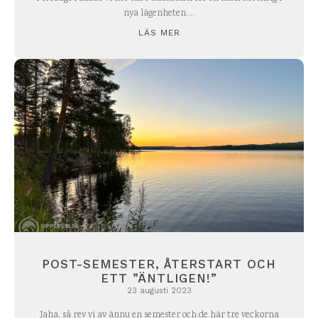
nya lägenheten....
LÄS MER
POST-SEMESTER, ÅTERSTART OCH
ETT ”ÄNTLIGEN!”
23 augusti 2023
Jaha, så rev vi av ännu en semester och de här tre veckorna