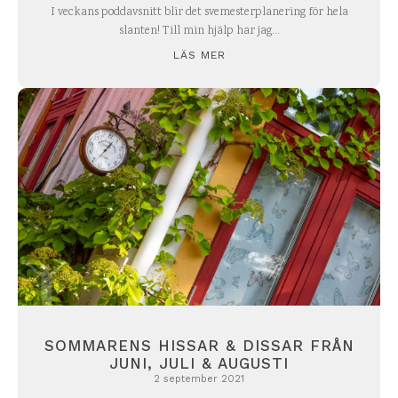
I veckans poddavsnitt blir det svemesterplanering för hela
slanten! Till min hjälp har jag...
LÄS MER
SOMMARENS HISSAR & DISSAR FRÅN
JUNI, JULI & AUGUSTI
2 september 2021