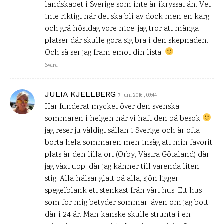
landskapet i Sverige som inte är ikryssat än. Vet
inte riktigt när det ska bli av dock men en karg
och grå höstdag vore nice, jag tror att många
platser där skulle göra sig bra i den skepnaden.
Och så ser jag fram emot din lista!
Svara
JULIA KJELLBERG
7 juni 2016 , 09:44
Har funderat mycket över den svenska
sommaren i helgen när vi haft den på besök
jag reser ju väldigt sällan i Sverige och är ofta
borta hela sommaren men insåg att min favorit
plats är den lilla ort (Örby, Västra Götaland) där
jag växt upp, där jag känner till varenda liten
stig. Alla hälsar glatt på alla, sjön ligger
spegelblank ett stenkast från vårt hus. Ett hus
som för mig betyder sommar, även om jag bott
där i 24 år. Man kanske skulle strunta i en