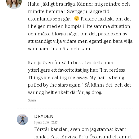
Haha, jäkligt bra fråga. Känner mig mindre och
mindre hemma i Sverige ju längre tid
utomlands som går…
Pratade faktiskt om det
i helgen med en kompis i lite samma situation,
och måste blogga något om det, paradoxen av
att ständigt vilja vidare men egentligen bara vilja
vara nära sina nära och kära…
Kan ju även fortsätta beskriva detta med
ytterligare ett favoritcitat jag har: ”I’m restless.
Things are calling me away. My hair is being
pulled by the stars again.” SÅ känns det, och det
var nog helt enkelt därför jag drog.
Svara
DRYDEN
6 juni 2016 , 12:17
Förstår känslan, även om jag stannat kvar i
landet. Fast för vissa är ju Östersund ett annat