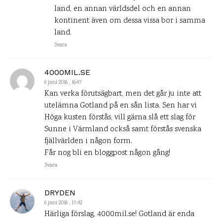
land, en annan världsdel och en annan
kontinent även om dessa vissa bor i samma
land.
Svara
4000MIL.SE
6 juni 2016 , 16:47
Kan verka förutsägbart, men det går ju inte att
utelämna Gotland på en sån lista. Sen har vi
Höga kusten förstås, vill gärna slå ett slag för
Sunne i Värmland också samt förstås svenska
fjällvärlden i någon form.
Får nog bli en bloggpost någon gång!
Svara
DRYDEN
6 juni 2016 , 17:42
Härliga förslag, 4000mil.se! Gotland är enda