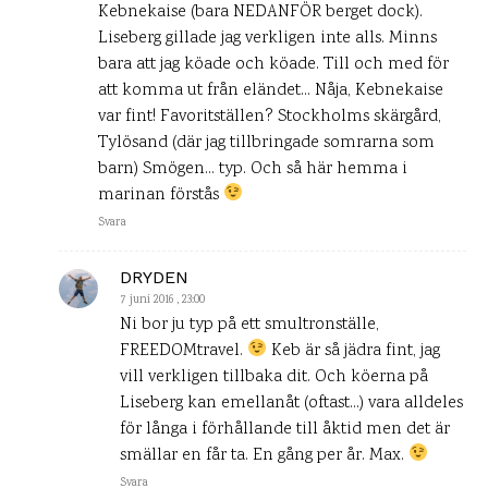
Kebnekaise (bara NEDANFÖR berget dock).
Liseberg gillade jag verkligen inte alls. Minns
bara att jag köade och köade. Till och med för
att komma ut från eländet… Nåja, Kebnekaise
var fint! Favoritställen? Stockholms skärgård,
Tylösand (där jag tillbringade somrarna som
barn) Smögen… typ. Och så här hemma i
marinan förstås
Svara
DRYDEN
7 juni 2016 , 23:00
Ni bor ju typ på ett smultronställe,
FREEDOMtravel.
Keb är så jädra fint, jag
vill verkligen tillbaka dit. Och köerna på
Liseberg kan emellanåt (oftast…) vara alldeles
för långa i förhållande till åktid men det är
smällar en får ta. En gång per år. Max.
Svara