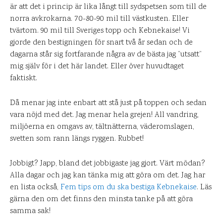
är att det i princip är lika långt till sydspetsen som till de
norra avkrokarna. 70-80-90 mil till västkusten. Eller
tvärtom. 90 mil till Sveriges topp och Kebnekaise! Vi
gjorde den bestigningen för snart två år sedan och de
dagarna står sig fortfarande några av de bästa jag ”utsatt”
mig själv för i det här landet. Eller över huvudtaget
faktiskt.
Då menar jag inte enbart att stå just på toppen och sedan
vara nöjd med det. Jag menar hela grejen! All vandring,
miljöerna en omgavs av, tältnätterna, väderomslagen,
svetten som rann längs ryggen. Rubbet!
Jobbigt? Japp, bland det jobbigaste jag gjort. Värt mödan?
Alla dagar och jag kan tänka mig att göra om det. Jag har
en lista också,
Fem tips om du ska bestiga Kebnekaise
. Läs
gärna den om det finns den minsta tanke på att göra
samma sak!