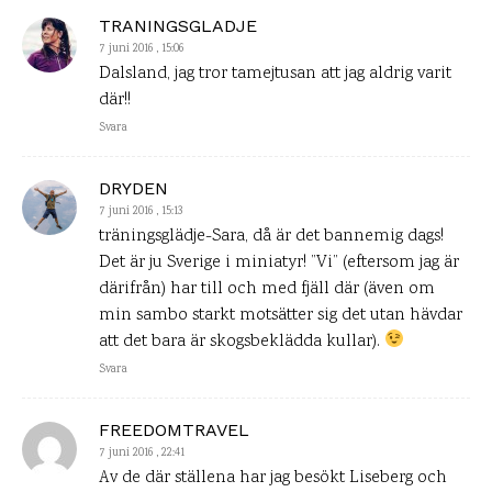
TRANINGSGLADJE
7 juni 2016 , 15:06
Dalsland, jag tror tamejtusan att jag aldrig varit
där!!
Svara
DRYDEN
7 juni 2016 , 15:13
träningsglädje-Sara, då är det bannemig dags!
Det är ju Sverige i miniatyr! ”Vi” (eftersom jag är
därifrån) har till och med fjäll där (även om
min sambo starkt motsätter sig det utan hävdar
att det bara är skogsbeklädda kullar).
Svara
FREEDOMTRAVEL
7 juni 2016 , 22:41
Av de där ställena har jag besökt Liseberg och