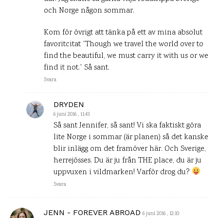
och Norge någon sommar.
Kom för övrigt att tänka på ett av mina absolut
favoritcitat ”Though we travel the world over to
find the beautiful, we must carry it with us or we
find it not.” Så sant.
Svara
DRYDEN
6 juni 2016 , 11:43
Så sant Jennifer, så sant! Vi ska faktiskt göra
lite Norge i sommar (är planen) så det kanske
blir inlägg om det framöver här. Och Sverige,
herrejösses. Du är ju från THE place, du är ju
uppvuxen i vildmarken! Varför drog du?
Svara
JENN - FOREVER ABROAD
6 juni 2016 , 12:10