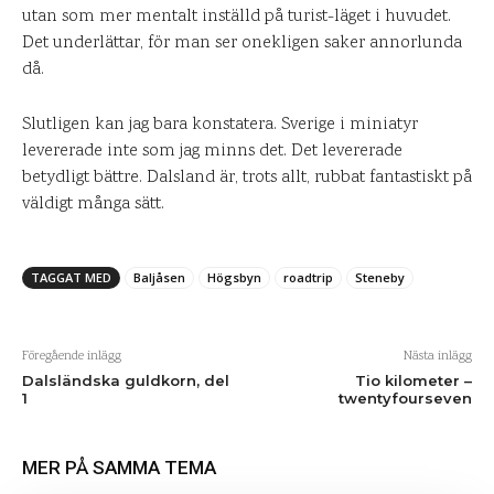
utan som mer mentalt inställd på turist-läget i huvudet.
Det underlättar, för man ser onekligen saker annorlunda
då.
Slutligen kan jag bara konstatera. Sverige i miniatyr
levererade inte som jag minns det. Det levererade
betydligt bättre. Dalsland är, trots allt, rubbat fantastiskt på
väldigt många sätt.
TAGGAT MED
Baljåsen
Högsbyn
roadtrip
Steneby
Föregående inlägg
Nästa inlägg
Dalsländska guldkorn, del
Tio kilometer –
1
twentyfourseven
MER PÅ SAMMA TEMA