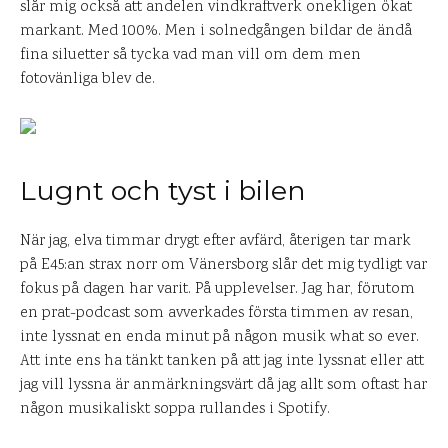
slår mig också att andelen vindkraftverk onekligen ökat
markant. Med 100%. Men i solnedgången bildar de ändå
fina siluetter så tycka vad man vill om dem men
fotovänliga blev de.
Lugnt och tyst i bilen
När jag, elva timmar drygt efter avfärd, återigen tar mark
på E45:an strax norr om Vänersborg slår det mig tydligt var
fokus på dagen har varit. På upplevelser. Jag har, förutom
en prat-podcast som avverkades första timmen av resan,
inte lyssnat en enda minut på någon musik what so ever.
Att inte ens ha tänkt tanken på att jag inte lyssnat eller att
jag vill lyssna är anmärkningsvärt då jag allt som oftast har
någon musikaliskt soppa rullandes i Spotify.