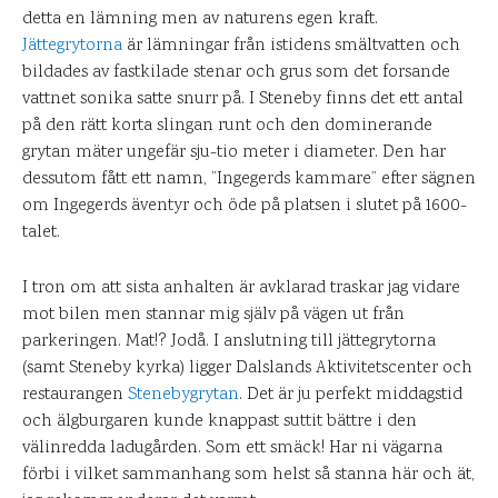
detta en lämning men av naturens egen kraft.
Jättegrytorna
är lämningar från istidens smältvatten och
bildades av fastkilade stenar och grus som det forsande
vattnet sonika satte snurr på. I Steneby finns det ett antal
på den rätt korta slingan runt och den dominerande
grytan mäter ungefär sju-tio meter i diameter. Den har
dessutom fått ett namn, ”Ingegerds kammare” efter sägnen
om Ingegerds äventyr och öde på platsen i slutet på 1600-
talet.
I tron om att sista anhalten är avklarad traskar jag vidare
mot bilen men stannar mig själv på vägen ut från
parkeringen. Mat!? Jodå. I anslutning till jättegrytorna
(samt Steneby kyrka) ligger Dalslands Aktivitetscenter och
restaurangen
Stenebygrytan
. Det är ju perfekt middagstid
och älgburgaren kunde knappast suttit bättre i den
välinredda ladugården. Som ett smäck! Har ni vägarna
förbi i vilket sammanhang som helst så stanna här och ät,