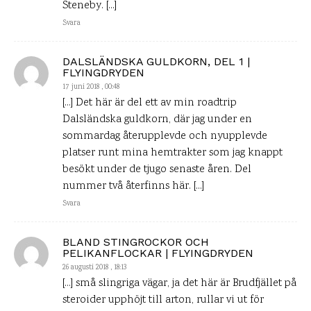
Steneby. […]
Svara
DALSLÄNDSKA GULDKORN, DEL 1 |
FLYINGDRYDEN
17 juni 2018 , 00:48
[…] Det här är del ett av min roadtrip
Dalsländska guldkorn, där jag under en
sommardag återupplevde och nyupplevde
platser runt mina hemtrakter som jag knappt
besökt under de tjugo senaste åren. Del
nummer två återfinns här. […]
Svara
BLAND STINGROCKOR OCH
PELIKANFLOCKAR | FLYINGDRYDEN
26 augusti 2018 , 18:13
[…] små slingriga vägar, ja det här är Brudfjället på
steroider upphöjt till arton, rullar vi ut för