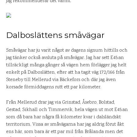
jag rekommenderar det varmt.
Dalboslättens småvägar
Småvägar har ju varit något av dagens signum hittills och
jag tänker också avsluta på småvägar. Jag har sett E45:an
tillräckligt många gånger så vägen hem förlägger jag helt
enkelt på Dalboslätten, efter att ha tagit väg 172/166 från
Steneby till Mellerud via Bäckefors och där jag även
korsade förmiddagens rutt ett par kilometer.
Från Mellerud drar jag via Grinstad, Åsebro, Bolstad,
Gestad, Sikhall och Timmervik, hela vägen ut mot E45:an
som då bara har några få kilometer kvar i dalsländskt
territorium. Vissa av småvägarna har jag aldrig förut åkt
ens här, som bara är ett par mil från Brålanda men det