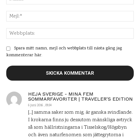
Mej
Web
Spara mitt namn, mejl och webbplats till nästa gång jag
kommenterar här.
HEJA SVERIGE - MINA FEM
SOMMARFAVORITER | TRAVELER'S EDITION
6 juni 2016 , 09:34
[…] samma saker som mig, är ganska svindlande.
I krokarna finns ju dessutom mänskliga avtryck
så som hällristningarna i Tisselskog/Högsbyn
och även naturfenomen som jättegrytorna i