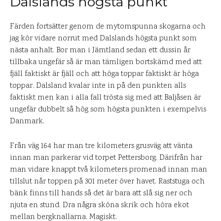
Dalslands högsta punkt
Färden fortsätter genom de mytomspunna skogarna och
jag kör vidare norrut med Dalslands högsta punkt som
nästa anhalt. Bor man i Jämtland sedan ett dussin år
tillbaka ungefär så är man tämligen bortskämd med att
fjäll faktiskt är fjäll och att höga toppar faktiskt är höga
toppar. Dalsland kvalar inte in på den punkten alls
faktiskt men kan i alla fall trösta sig med att Baljåsen är
ungefär dubbelt så hög som högsta punkten i exempelvis
Danmark.
Från väg 164 har man tre kilometers grusväg att vänta
innan man parkerar vid torpet Pettersborg. Därifrån har
man vidare knappt två kilometers promenad innan man
tillslut når toppen på 301 meter över havet. Raststuga och
bänk finns till hands så det är bara att slå sig ner och
njuta en stund. Dra några sköna skrik och höra ekot
mellan bergknallarna. Magiskt.