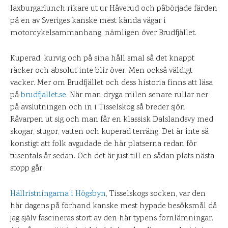
laxburgarlunch rikare ut ur Håverud och påbörjade färden
på en av Sveriges kanske mest kända vägar i
motorcykelsammanhang, nämligen över Brudfjället.
Kuperad, kurvig och på sina håll smal så det knappt
räcker och absolut inte blir över. Men också väldigt
vacker. Mer om Brudfjället och dess historia finns att läsa
på
brudfjallet.se
. När man dryga milen senare rullar ner
på avslutningen och in i Tisselskog så breder sjön
Råvarpen ut sig och man får en klassisk Dalslandsvy med
skogar, stugor, vatten och kuperad terräng. Det är inte så
konstigt att folk avgudade de här platserna redan för
tusentals år sedan. Och det är just till en sådan plats nästa
stopp går.
Hällristningarna i Högsbyn
, Tisselskogs socken, var den
här dagens på förhand kanske mest hypade besöksmål då
jag själv fascineras stort av den här typens fornlämningar.