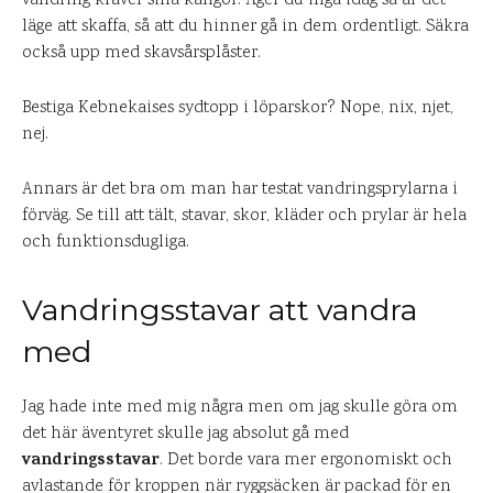
vandring kräver sina kängor. Äger du inga idag så är det
läge att skaffa, så att du hinner gå in dem ordentligt. Säkra
också upp med skavsårsplåster.
Bestiga Kebnekaises sydtopp i löparskor? Nope, nix, njet,
nej.
Annars är det bra om man har testat vandringsprylarna i
förväg. Se till att tält, stavar, skor, kläder och prylar är hela
och funktionsdugliga.
Vandringsstavar att vandra
med
Jag hade inte med mig några men om jag skulle göra om
det här äventyret skulle jag absolut gå med
vandringsstavar
. Det borde vara mer ergonomiskt och
avlastande för kroppen när ryggsäcken är packad för en