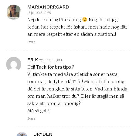
MARIANORRGARD
15 juli 2015 , 01:35
Nej det kan jag tänka mig
Nog för att jag
redan har respekt för åskan, men hade nog fått
än mera respekt efter en sådan situation..!
Svara
ERIK
27 juli 2015 , 01:19
Hej! Tack för bra tips!?
Vi tänkte ta med våra atletiska söner nästa
sommar, de fyller då 12 år! Men blir lite orolig
då det är ren glaciär sista biten. Vad kan hända
om man halkar tror du? Eller är stegjärnen så
säkra att oron är onödig?
Må så gott!
Svara
DRYDEN