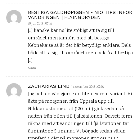
BESTIGA GALDHØPIGGEN - NIO TIPS INFÖR
VANDRINGEN | FLYINGDRYDEN
30 juli 2018 , 07:53
[…] kanske känns lite stökigt att ta sig till
området men jämfört med att bestiga
Kebnekaise så är det här betydligt enklare. Dels
både att ta sig till området men också att bestiga
[…]
Svara
ZACHARIAS LIND
4 november 2018 , 02:07
Jag och en vän gjorde en liten extrem variant. Vi
åkte på morgonen från Uppsala upp till
Nikkoulokta med bil (120 mil) gick sedan på
natten från bilen till fjällstationen. Oavsett form
räkna med att vandringen till fjällstationen tar
åtminstone 5 timmar. Vi började sedan våran
toppfärd tidigt på morgonen (tog oss ca 12