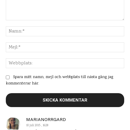
Kommentar:
Na
Mej
Web
Spara mitt namn, mejl och webbplats till nästa gång jag
kommenterar här.
MARIANORRGARD
10 juli 2015 , 16:28