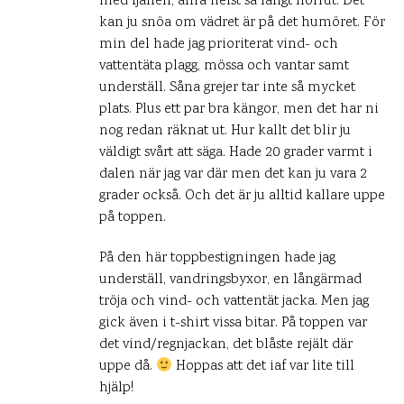
med fjällen, allra helst så långt norrut. Det
kan ju snöa om vädret är på det humöret. För
min del hade jag prioriterat vind- och
vattentäta plagg, mössa och vantar samt
underställ. Såna grejer tar inte så mycket
plats. Plus ett par bra kängor, men det har ni
nog redan räknat ut. Hur kallt det blir ju
väldigt svårt att säga. Hade 20 grader varmt i
dalen när jag var där men det kan ju vara 2
grader också. Och det är ju alltid kallare uppe
på toppen.
På den här toppbestigningen hade jag
underställ, vandringsbyxor, en långärmad
tröja och vind- och vattentät jacka. Men jag
gick även i t-shirt vissa bitar. På toppen var
det vind/regnjackan, det blåste rejält där
uppe då.
Hoppas att det iaf var lite till
hjälp!