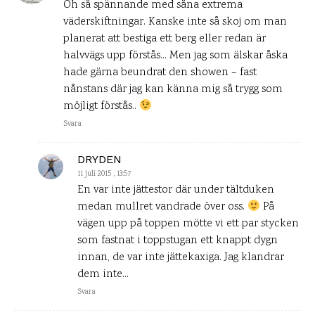
Oh så spännande med såna extrema
väderskiftningar. Kanske inte så skoj om man
planerat att bestiga ett berg eller redan är
halvvägs upp förstås… Men jag som älskar åska
hade gärna beundrat den showen – fast
nånstans där jag kan känna mig så trygg som
möjligt förstås..
Svara
DRYDEN
11 juli 2015 , 13:57
En var inte jättestor där under tältduken
medan mullret vandrade över oss.
På
vägen upp på toppen mötte vi ett par stycken
som fastnat i toppstugan ett knappt dygn
innan, de var inte jättekaxiga. Jag klandrar
dem inte…
Svara