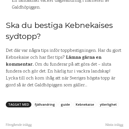
En fantastiskt vacker dagsvandring i närheten av
Galdhöpiggen.
Ska du bestiga Kebnekaises
sydtopp?
Det där var några tips inför toppbestigningen. Har du gjort
Lämna gärna en
Kebnekaise och har fler tips?
kommentar.
Om du funderar på att göra det – sluta
fundera och gör det. En härlig tur i vackra landskap!
Lycka till och kom ihåg att när Sveriges högsta topp är
gjord så är det Galdhöpiggen som gäller…
TAGGAT MED
fjällvandring
guide
Kebnekaise
ytterlighet
Föregående inlägg
Nästa inlägg