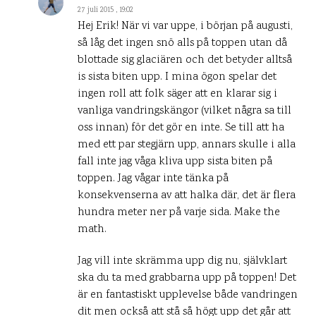
27 juli 2015 , 19:02
Hej Erik! När vi var uppe, i början på augusti,
så låg det ingen snö alls på toppen utan då
blottade sig glaciären och det betyder alltså
is sista biten upp. I mina ögon spelar det
ingen roll att folk säger att en klarar sig i
vanliga vandringskängor (vilket några sa till
oss innan) för det gör en inte. Se till att ha
med ett par stegjärn upp, annars skulle i alla
fall inte jag våga kliva upp sista biten på
toppen. Jag vågar inte tänka på
konsekvenserna av att halka där, det är flera
hundra meter ner på varje sida. Make the
math.
Jag vill inte skrämma upp dig nu, självklart
ska du ta med grabbarna upp på toppen! Det
är en fantastiskt upplevelse både vandringen
dit men också att stå så högt upp det går att