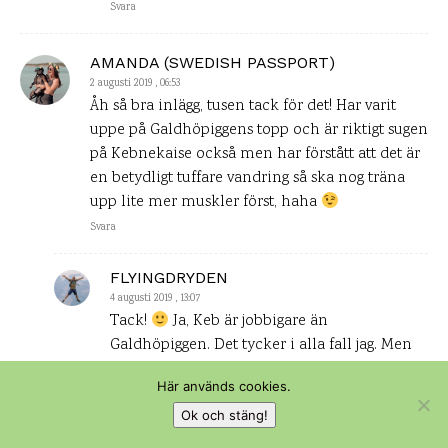
Svara
AMANDA (SWEDISH PASSPORT)
2 augusti 2019 , 06:53
Åh så bra inlägg, tusen tack för det! Har varit
uppe på Galdhöpiggens topp och är riktigt sugen
på Kebnekaise också men har förstått att det är
en betydligt tuffare vandring så ska nog träna
upp lite mer muskler först, haha
Svara
FLYINGDRYDEN
4 augusti 2019 , 13:07
Tack!
Ja, Keb är jobbigare än
Galdhöpiggen. Det tycker i alla fall jag. Men
du behöver inte vara något fysfenomen för
Här används cookies.
att göra någon av turerna. Det handlar
mycket om pannben där, även om viss
Ok och stäng!
grundkondition så klart är att föredra. Du är