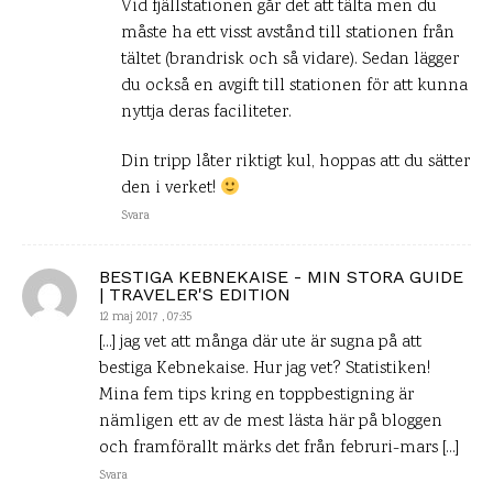
Vid fjällstationen går det att tälta men du
måste ha ett visst avstånd till stationen från
tältet (brandrisk och så vidare). Sedan lägger
du också en avgift till stationen för att kunna
nyttja deras faciliteter.
Din tripp låter riktigt kul, hoppas att du sätter
den i verket!
Svara
BESTIGA KEBNEKAISE - MIN STORA GUIDE
| TRAVELER'S EDITION
12 maj 2017 , 07:35
[…] jag vet att många där ute är sugna på att
bestiga Kebnekaise. Hur jag vet? Statistiken!
Mina fem tips kring en toppbestigning är
nämligen ett av de mest lästa här på bloggen
och framförallt märks det från februri-mars […]
Svara