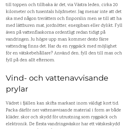
till toppen och tillbaka är det, via Västra leden, cirka 20
kilometer och tusentals höjdmeter. Jag menar inte att det
ska med någon trerätters och finporslin men se till att ha
med lättburen mat, jordnötter, energibars eller dylikt. Fyll
även på vattenflaskorna ordentligt redan tidigt på
vandringen. Ju högre upp man kommer desto färre
vattendrag finns det. Har du en ryggsäck med möjlighet
för en vätskebehållare? Använd den, fyll den till max och
fyll på den allt eftersom.
Vind- och vattenavvisande
prylar
Vädret i fjällen kan skifta markant inom väldigt kort tid.
Packa därför ner vattenavvisande material i form av både
kläder, skor och skydd för utrustning som ryggsäck och
elektronik. De flesta vandringsväskor har ett vätskeskydd