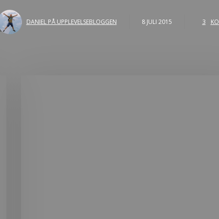
DANIEL PÅ UPPLEVELSEBLOGGEN
8 JULI 2015
3
KO
et!