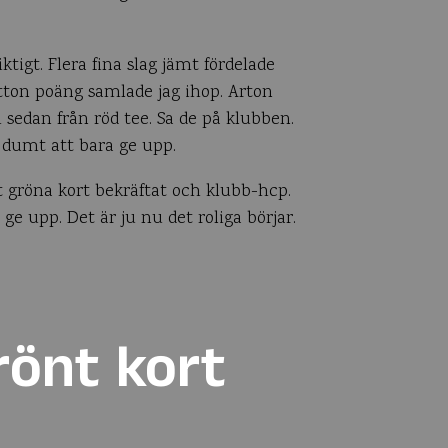
ktigt. Flera fina slag jämt fördelade
Nitton poäng samlade jag ihop. Arton
h sedan från röd tee. Sa de på klubben.
t dumt att bara ge upp.
t gröna kort bekräftat och klubb-hcp.
 ge upp. Det är ju nu det roliga börjar.
rönt kort