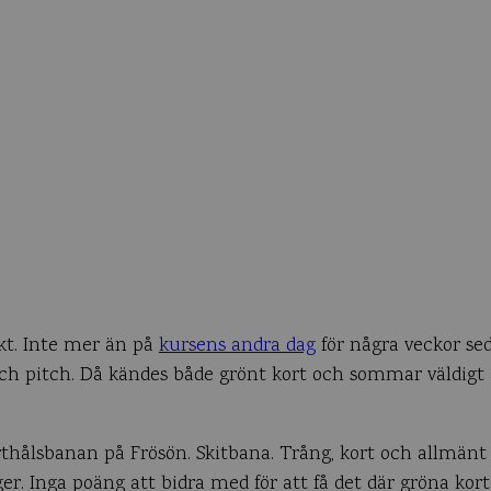
rekt. Inte mer än på
kursens andra dag
för några veckor sed
h pitch. Då kändes både grönt kort och sommar väldigt av
rthålsbanan på Frösön. Skitbana. Trång, kort och allmänt 
er. Inga poäng att bidra med för att få det där gröna kort