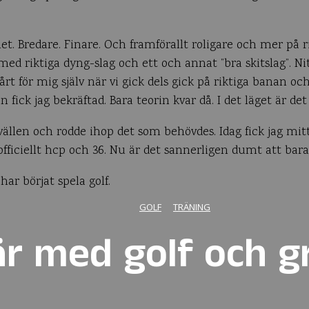
let. Bredare. Finare. Och framförallt roligare och mer på ri
 med riktiga dyng-slag och ett och annat ”bra skitslag”. 
vårt för mig själv när vi gick dels gick på riktiga banan oc
ick jag bekräftad. Bara teorin kvar då. I det läget är de
ällen och rodde ihop det som behövdes. Idag fick jag mit
 officiellt hcp och 36. Nu är det sannerligen dumt att bara
har börjat spela golf.
GOLF
TRÄNING
r med golf och g