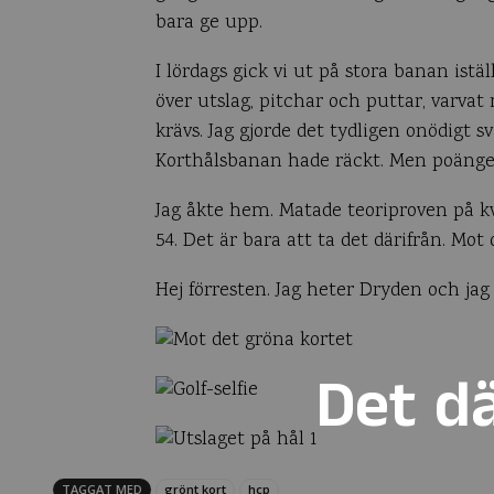
bara ge upp.
I lördags gick vi ut på stora banan istäl
över utslag, pitchar och puttar, varvat
krävs. Jag gjorde det tydligen onödigt s
Korthålsbanan hade räckt. Men poängen f
Jag åkte hem. Matade teoriproven på kv
54. Det är bara att ta det därifrån. Mot
Hej förresten. Jag heter Dryden och jag 
Det dä
TAGGAT MED
grönt kort
hcp