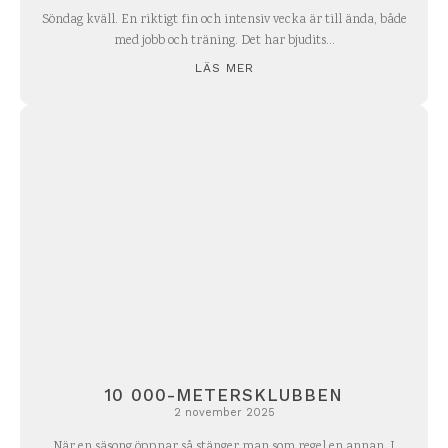
Söndag kväll. En riktigt fin och intensiv vecka är till ända, både
med jobb och träning. Det har bjudits...
LÄS MER
10 000-METERSKLUBBEN
2 november 2025
När en säsong öppnar så stänger man som regel en annan. I