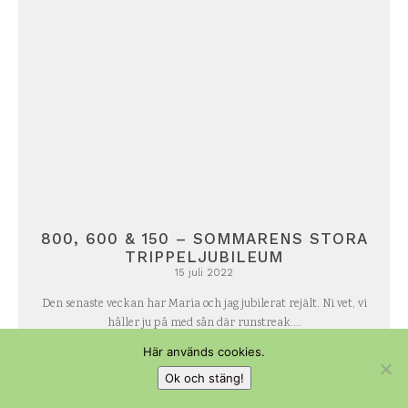
800, 600 & 150 – SOMMARENS STORA
TRIPPELJUBILEUM
15 juli 2022
Den senaste veckan har Maria och jag jubilerat rejält. Ni vet, vi
håller ju på med sån där runstreak....
LÄS MER
Här används cookies.
Ok och stäng!