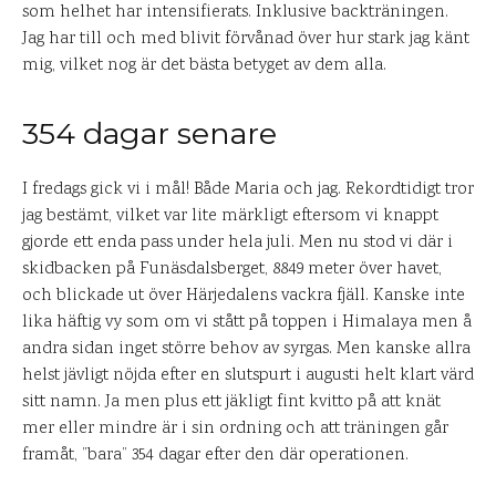
som helhet har intensifierats. Inklusive backträningen.
Jag har till och med blivit förvånad över hur stark jag känt
mig, vilket nog är det bästa betyget av dem alla.
354 dagar senare
I fredags gick vi i mål! Både Maria och jag. Rekordtidigt tror
jag bestämt, vilket var lite märkligt eftersom vi knappt
gjorde ett enda pass under hela juli. Men nu stod vi där i
skidbacken på Funäsdalsberget, 8849 meter över havet,
och blickade ut över Härjedalens vackra fjäll. Kanske inte
lika häftig vy som om vi stått på toppen i Himalaya men å
andra sidan inget större behov av syrgas. Men kanske allra
helst jävligt nöjda efter en slutspurt i augusti helt klart värd
sitt namn. Ja men plus ett jäkligt fint kvitto på att knät
mer eller mindre är i sin ordning och att träningen går
framåt, ”bara” 354 dagar efter den där operationen.