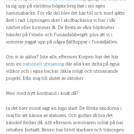
ta sig upp på världens högsta berg fast i sin egen
hammabacke. För vår del blev det här till och med sjätte
året i rad. Löpningen sker i skidbackarna vi har i vår
närhet eller kommer åt. De flesta av våra höjdmeter
händer på Frösön och Funäsdalsberget, plus att vi i
sommar joggat upp på några fjälltoppar i Funäsfjällen.
Om vi är själva? Inte alls, eftersom Korpen har det här
som en
nationell utmaning
där alla kan delta på egna
villkor och i egna backar. Jäkla roligt och utmanande
projekt, från maj till slutet av oktober.
Men med nytt korsband i knät då?
Ja det blev minst sagt en lugn start. De första vändorna i
maj för att känna av statusen. Och gudars så bra det
kändes! Redan då. Allt eftersom sommaren rullat på har
rehaben fortsatt. Benen har blivit starkare och träningen