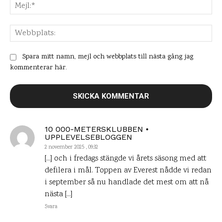
Mej
Web
Spara mitt namn, mejl och webbplats till nästa gång jag
kommenterar här.
10 000-METERSKLUBBEN •
UPPLEVELSEBLOGGEN
2 november 2025 , 09:32
[…] och i fredags stängde vi årets säsong med att
defilera i mål. Toppen av Everest nådde vi redan
i september så nu handlade det mest om att nå
nästa […]
Svara