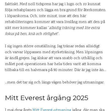
faktiskt. Med noll tidspress har jag i lugn och ro kunnat
följa rehabplanen och lägga en bra grund för återkomsten
i löparskorna. Och, inte minst, inse att den här
rehabiliteringen kommer att vara livslång men att den på
sikt mer kommer kallas ”
allsidig träning med lite extra
fokus på ben, knä och rörlighet
”.
I sig ingen större omställning. Jag tränar redan allsidigt
och varvar löppassen med styrketräning. Men löpningen
är ändå grejen. Jag älskar att vara snabb och uthållig och
målet post-operationen har hela tiden varit att komma
tillbaka till en halvmara på 90 minuter. Där är jag inte än…
…men det tar sig och längs vägen behöver jag utmaningar.
Mitt Everest årgång 2025
I maj drog årets
Mitt Everest-utmaning
igång, där man ska