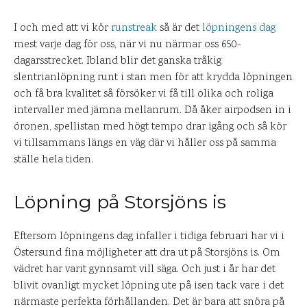
I och med att vi kör
runstreak
så är det
löpningens dag
mest varje dag för oss, när vi nu närmar oss 650-
dagarsstrecket. Ibland blir det ganska tråkig
slentrianlöpning runt i stan men för att krydda löpningen
och få bra kvalitet så försöker vi få till olika och roliga
intervaller med jämna mellanrum. Då åker airpodsen in i
öronen, spellistan med högt tempo drar igång och så kör
vi tillsammans längs en väg där vi håller oss på samma
ställe hela tiden.
Löpning på Storsjöns is
Eftersom löpningens dag infaller i tidiga februari har vi i
Östersund fina möjligheter att dra ut på Storsjöns is. Om
vädret har varit gynnsamt vill säga. Och just i år har det
blivit ovanligt mycket löpning ute på isen tack vare i det
närmaste perfekta förhållanden. Det är bara att snöra på