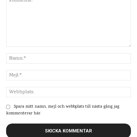
Kommentar:
Na
Mej
Web
Spara mitt namn, mejl och webbplats till nästa gång jag
kommenterar här.