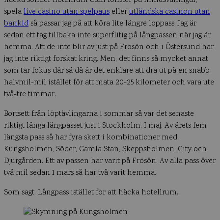
häcka sönder hotellrum utan fönster på minusvåningar,
spela
live casino utan spelpaus
eller
utländska casinon utan
bankid
så passar jag på att köra lite längre löppass. Jag är
sedan ett tag tillbaka inte superflitig på långpassen när jag är
hemma. Att de inte blir av just på Frösön och i Östersund har
jag inte riktigt forskat kring. Men, det finns så mycket annat
som tar fokus där så då är det enklare att dra ut på en snabb
halvmil-mil istället för att mata 20-25 kilometer och vara ute
två-tre timmar.
Bortsett från löptävlingarna i sommar så var det senaste
riktigt långa långpasset just i Stockholm. I maj. Av årets fem
längsta pass så har fyra skett i kombinationer med
Kungsholmen, Söder, Gamla Stan, Skeppsholmen, City och
Djurgården. Ett av passen har varit på Frösön. Av alla pass över
två mil sedan 1 mars så har två varit hemma.
Som sagt. Långpass istället för att häcka hotellrum.