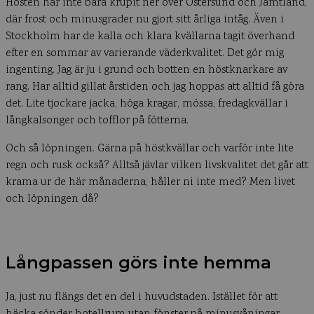
Hösten har inte bara krupit ner över Östersund och Jämtland,
där frost och minusgrader nu gjort sitt årliga intåg. Även i
Stockholm har de kalla och klara kvällarna tagit överhand
efter en sommar av varierande väderkvalitet. Det gör mig
ingenting. Jag är ju i grund och botten en höstknarkare av
rang. Har alltid gillat årstiden och jag hoppas att alltid få göra
det. Lite tjockare jacka, höga kragar, mössa, fredagkvällar i
långkalsonger och tofflor på fötterna.
Och så löpningen. Gärna på höstkvällar och varför inte lite
regn och rusk också? Alltså jävlar vilken livskvalitet det går att
krama ur de här månaderna, håller ni inte med? Men livet
och löpningen då?
Långpassen görs inte hemma
Ja, just nu flängs det en del i huvudstaden. Istället för att