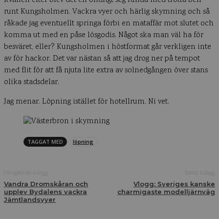
Kvällen efter blev det en olidligt seg runda med trötta ben
runt Kungsholmen. Vackra vyer och härlig skymning och så
råkade jag eventuellt springa förbi en mataffär mot slutet och
komma ut med en påse lösgodis. Något ska man väl ha för
besväret, eller? Kungsholmen i höstformat går verkligen inte
av för hackor. Det var nästan så att jag drog ner på tempot
med flit för att få njuta lite extra av solnedgången över stans
olika stadsdelar.
Jag menar. Löpning istället för hotellrum. Ni vet.
TAGGAT MED
löpning
Föregående inlägg
Nästa inlägg
Vandra Dromskåran och
Vlogg: Sveriges kanske
upplev Bydalens vackra
charmigaste modelljärnväg
Jämtlandsvyer