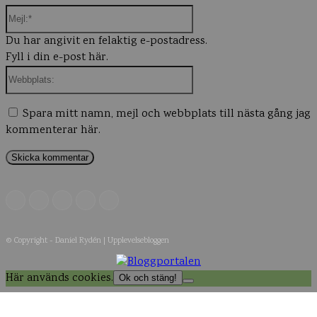
Mejl:*
Du har angivit en felaktig e-postadress.
Fyll i din e-post här.
Webbplats:
Spara mitt namn, mejl och webbplats till nästa gång jag
kommenterar här.
© Copyright - Daniel Rydén | Upplevelsebloggen
Här används cookies.
Ok och stäng!