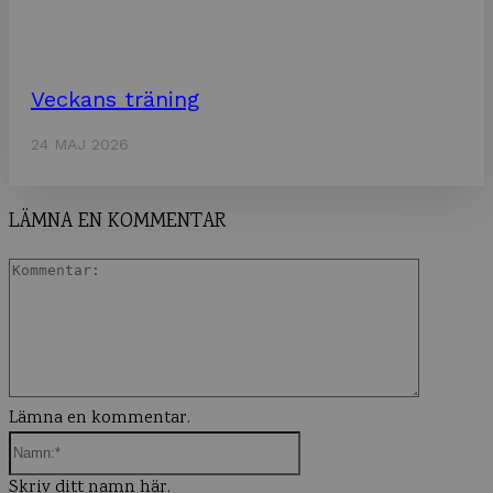
Veckans träning
24 MAJ 2026
LÄMNA EN KOMMENTAR
Komment
Lämna en kommentar.
Namn:*
Skriv ditt namn här.