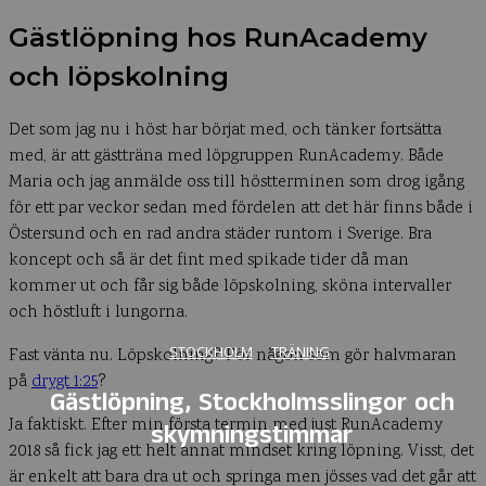
Gästlöpning hos RunAcademy
och löpskolning
Det som jag nu i höst har börjat med, och tänker fortsätta
med, är att gästträna med löpgruppen RunAcademy. Både
Maria och jag anmälde oss till höstterminen som drog igång
för ett par veckor sedan med fördelen att det här finns både i
Östersund och en rad andra städer runtom i Sverige. Bra
koncept och så är det fint med spikade tider då man
kommer ut och får sig både löpskolning, sköna intervaller
och höstluft i lungorna.
STOCKHOLM
TRÄNING
Fast vänta nu. Löpskolning? För någon som gör halvmaran
på
drygt 1:25
?
Gästlöpning, Stockholmsslingor och
Ja faktiskt. Efter min första termin med just RunAcademy
skymningstimmar
2018 så fick jag ett helt annat mindset kring löpning. Visst, det
är enkelt att bara dra ut och springa men jösses vad det går att