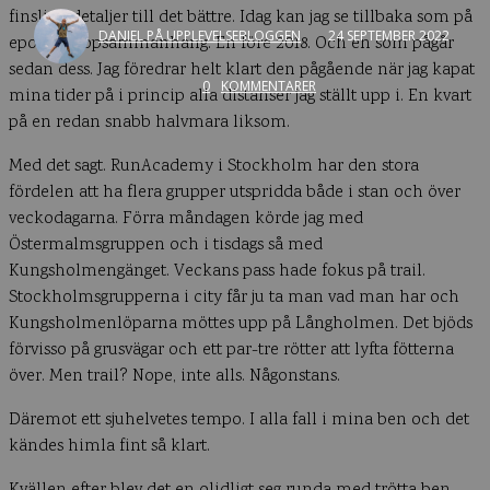
finslipa detaljer till det bättre. Idag kan jag se tillbaka som på
DANIEL PÅ UPPLEVELSEBLOGGEN
24 SEPTEMBER 2022
epoker i löpsammanhang. En före 2018. Och en som pågår
sedan dess. Jag föredrar helt klart den pågående när jag kapat
0
KOMMENTARER
mina tider på i princip alla distanser jag ställt upp i. En kvart
på en redan snabb halvmara liksom.
Med det sagt. RunAcademy i Stockholm har den stora
fördelen att ha flera grupper utspridda både i stan och över
veckodagarna. Förra måndagen körde jag med
Östermalmsgruppen och i tisdags så med
Kungsholmengänget. Veckans pass hade fokus på trail.
Stockholmsgrupperna i city får ju ta man vad man har och
Kungsholmenlöparna möttes upp på Långholmen. Det bjöds
förvisso på grusvägar och ett par-tre rötter att lyfta fötterna
över. Men trail? Nope, inte alls. Någonstans.
Däremot ett sjuhelvetes tempo. I alla fall i mina ben och det
kändes himla fint så klart.