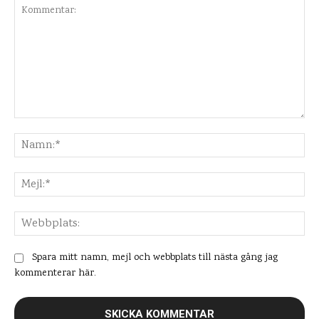
Kommentar:
Na
Mej
Web
Spara mitt namn, mejl och webbplats till nästa gång jag
kommenterar här.