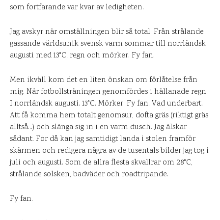
som fortfarande var kvar av ledigheten.
Jag avskyr när omställningen blir så total. Från strålande
gassande världsunik svensk varm sommar till norrländsk
augusti med 13°C, regn och mörker. Fy fan.
Men ikväll kom det en liten önskan om förlåtelse från
mig. När fotbollsträningen genomfördes i hällanade regn.
I norrländsk augusti. 13°C. Mörker. Fy fan. Vad underbart.
Att få komma hem totalt genomsur, dofta gräs (riktigt gräs
alltså…) och slänga sig in i en varm dusch. Jag älskar
sådant. För då kan jag samtidigt landa i stolen framför
skärmen och redigera några av de tusentals bilder jag tog i
juli och augusti. Som de allra flesta skvallrar om 28°C,
strålande solsken, badväder och roadtripande.
Fy fan.