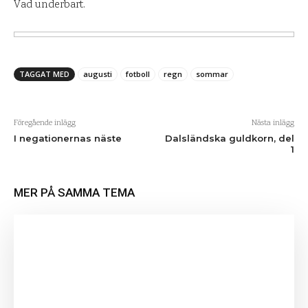
Vad underbart.
TAGGAT MED
augusti
fotboll
regn
sommar
Föregående inlägg
Nästa inlägg
I negationernas näste
Dalsländska guldkorn, del
1
MER PÅ SAMMA TEMA