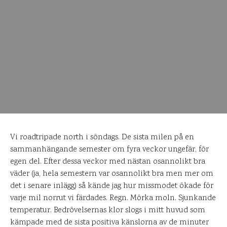
Vi roadtripade north i söndags. De sista milen på en
sammanhängande semester om fyra veckor ungefär, för
egen del. Efter dessa veckor med nästan osannolikt bra
väder (ja, hela semestern var osannolikt bra men mer om
det i senare inlägg) så kände jag hur missmodet ökade för
varje mil norrut vi färdades. Regn. Mörka moln. Sjunkande
temperatur. Bedrövelsernas klor slogs i mitt huvud som
kämpade med de sista positiva känslorna av de minuter