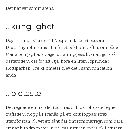
Det här var sommarens…
…kunglighet
Dagen innan vi åkte till Neapel råkade vi passera
Drottningholm strax utanför Stockholm. Eftersom både
Maria och jag hade dagens träningspass kvar att göra så
bestämde vi oss för att… tja, köra en liten löprunda i
slottsparken. Tre kilometer blev det i sann runcation-
anda.
…blötaste
Det regnade en hel del i somras och det blötaste regnet
träffade vi nog på i Tranås, på ett kort löppass strax
utanför stan. Ni vet ett sånt där fint sommarregn som bara
ett par hundra meter in på joggingturen övergick i ett regn