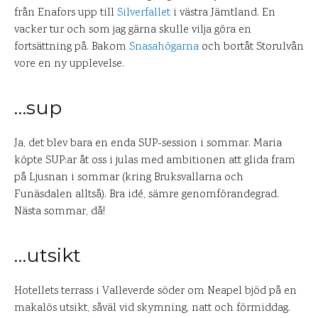
från Enafors upp till
Silverfallet
i västra Jämtland. En
vacker tur och som jag gärna skulle vilja göra en
fortsättning på. Bakom
Snasahögarna
och bortåt Storulvån
vore en ny upplevelse.
…sup
Ja, det blev bara en enda SUP-session i sommar. Maria
köpte SUP:ar åt oss i julas med ambitionen att glida fram
på Ljusnan i sommar (kring Bruksvallarna och
Funäsdalen alltså). Bra idé, sämre genomförandegrad.
Nästa sommar, då!
…utsikt
Hotellets terrass i Valleverde söder om Neapel bjöd på en
makalös utsikt, såväl vid skymning, natt och förmiddag.