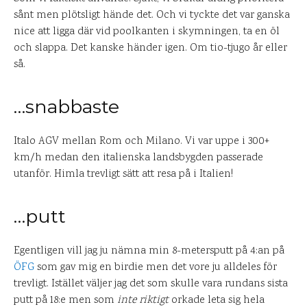
sånt men plötsligt hände det. Och vi tyckte det var ganska
nice att ligga där vid poolkanten i skymningen, ta en öl
och slappa. Det kanske händer igen. Om tio-tjugo år eller
så.
…snabbaste
Italo AGV mellan Rom och Milano. Vi var uppe i 300+
km/h medan den italienska landsbygden passerade
utanför. Himla trevligt sätt att resa på i Italien!
…putt
Egentligen vill jag ju nämna min 8-metersputt på 4:an på
ÖFG
som gav mig en birdie men det vore ju alldeles för
trevligt. Istället väljer jag det som skulle vara rundans sista
putt på 18:e men som
inte riktigt
orkade leta sig hela