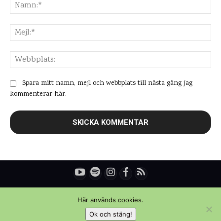
Na
Mej
Web
Spara mitt namn, mejl och webbplats till nästa gång jag
kommenterar här.
© Copyright - Daniel Rydén | Upplevelsebloggen
Här används cookies.
Ok och stäng!