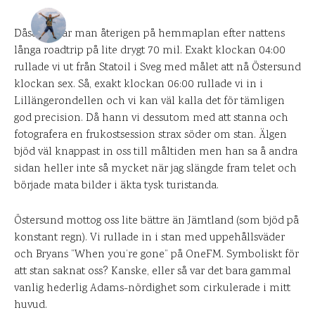
DANIEL PÅ UPPLEVELSEBLOGGEN
15 JULI 2007
Dåså, då var man återigen på hemmaplan efter nattens
långa roadtrip på lite drygt 70 mil. Exakt klockan 04:00
0
KOMMENTARER
rullade vi ut från Statoil i Sveg med målet att nå Östersund
klockan sex. Så, exakt klockan 06:00 rullade vi in i
Lillängerondellen och vi kan väl kalla det för tämligen
god precision. Då hann vi dessutom med att stanna och
fotografera en frukostsession strax söder om stan. Älgen
bjöd väl knappast in oss till måltiden men han sa å andra
sidan heller inte så mycket när jag slängde fram telet och
började mata bilder i äkta tysk turistanda.
Östersund mottog oss lite bättre än Jämtland (som bjöd på
konstant regn). Vi rullade in i stan med uppehållsväder
och Bryans ”When you’re gone” på OneFM. Symboliskt för
att stan saknat oss? Kanske, eller så var det bara gammal
vanlig hederlig Adams-nördighet som cirkulerade i mitt
huvud.