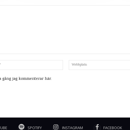
Mejl:*
ta gång jag kommenterar här.
TUBE
SPOTIFY
INSTAGRAM
FACEBOOK