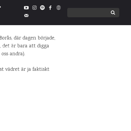
?
 Borås, där dagen började,
 det är bara att digga
NTARER
 oss andra).
t vädret är ja faktiskt