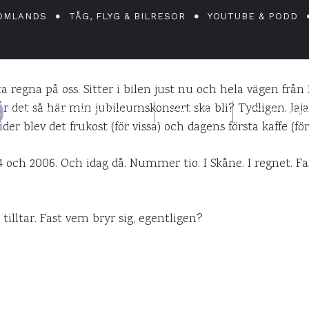
Ett blött jubileum
OMLANDS
TÅG, FLYG & BILRESOR
YOUTUBE & PODD
ta regna på oss. Sitter i bilen just nu och hela vägen från
r det så här min jubileumskonsert ska bli? Tydligen. Jaja,
DANIEL PÅ UPPLEVELSEBLOGGEN
5 JULI 2007
0
KOMME
ider blev det frukost (för vissa) och dagens första kaffe (för
4 och 2006. Och idag då. Nummer tio. I Skåne. I regnet. Fas
tilltar. Fast vem bryr sig, egentligen?