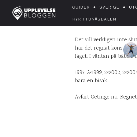
GUIDER
SVERIGE
UT
HYR I FUNÄSDALEN
Det vill verkligen inte slu
har det regnat konstant. Ä
läget. I väntan på bättre t
1997, 3×1999, 2×2002, 2×200
bara en bisak.
Avfart Getinge nu. Regnet 