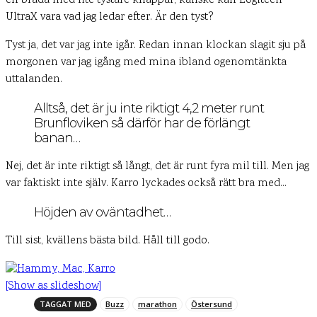
en bräda med lite tystare knappar, kanske kan Logitech
UltraX vara vad jag ledar efter. Är den tyst?
Tyst ja, det var jag inte igår. Redan innan klockan slagit sju på
morgonen var jag igång med mina ibland ogenomtänkta
uttalanden.
Alltså, det är ju inte riktigt 4,2 meter runt
Brunfloviken så därför har de förlängt
banan…
Nej, det är inte riktigt så långt, det är runt fyra mil till. Men jag
var faktiskt inte själv. Karro lyckades också rätt bra med…
Höjden av oväntadhet…
Till sist, kvällens bästa bild. Håll till godo.
[Show as slideshow]
TAGGAT MED
Buzz
marathon
Östersund