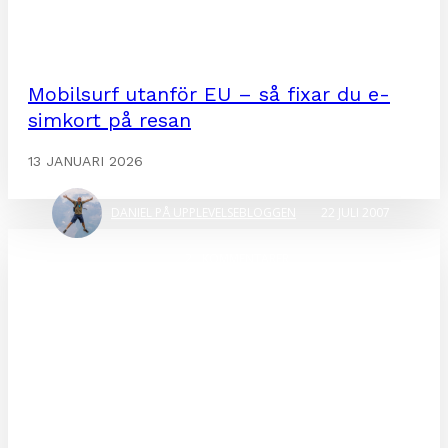
HUMOR
PRYLAR
Mobilsurf utanför EU – så fixar du e-
simkort på resan
Höjden av oväntadhet
13 JANUARI 2026
DANIEL PÅ UPPLEVELSEBLOGGEN
22 JULI 2007
2
KOMMENTARER