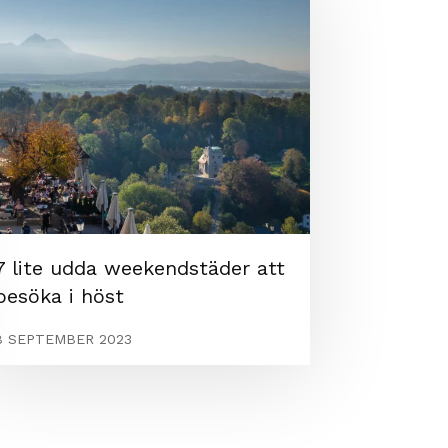
7 lite udda weekendstäder att
besöka i höst
8 SEPTEMBER 2023