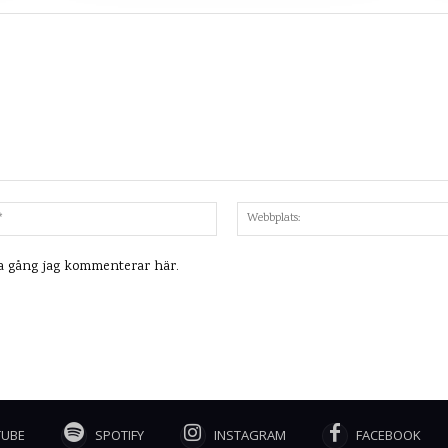
Mejl:*
ta gång jag kommenterar här.
TUBE
SPOTIFY
INSTAGRAM
FACEBOOK