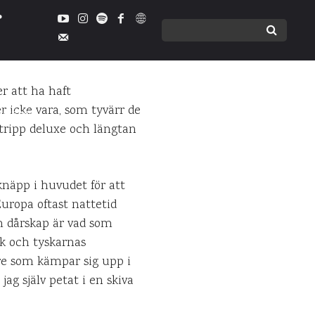
er att ha haft
er icke vara, som tyvärr de
ENTARER
itripp deluxe och längtan
knäpp i huvudet för att
Europa oftast nattetid
 dårskap är vad som
ck och tyskarnas
are som kämpar sig upp i
g själv petat i en skiva