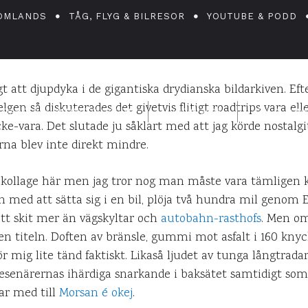
Dårskap är ordet
OMLANDS
TÅG, FLYG & BILRESOR
YOUTUBE & PODD
gt att djupdyka i de gigantiska drydianska bildarkiven. Eft
lgen så diskuterades det givetvis flitigt roadtrips vara ell
DANIEL PÅ UPPLEVELSEBLOGGEN
17 APRIL 2009
0
KOMM
cke-vara. Det slutade ju såklart med att jag körde nostalg
arna blev inte direkt mindre.
t kollage här men jag tror nog man måste vara tämligen 
n med att sätta sig i en bil, plöja två hundra mil genom 
ett skit mer än vägskyltar och
autobahn-rasthofs
. Men om
den titeln. Doften av bränsle, gummi mot asfalt i 160 kny
r mig lite tänd faktiskt. Likaså ljudet av tunga långtrad
enärernas ihärdiga snarkande i baksätet samtidigt som ja
ar med till
Morsan é okej
.