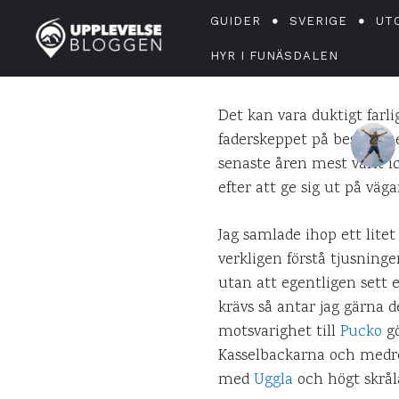
GUIDER
SVERIGE
UT
HYR I FUNÄSDALEN
Det kan vara duktigt farli
faderskeppet på besök i he
senaste åren mest varit i
efter att ge sig ut på väg
Jag samlade ihop ett lite
verkligen förstå tjusninge
utan att egentligen sett 
krävs så antar jag gärna 
motsvarighet till
Pucko
gö
Kasselbackarna och medres
med
Uggla
och högt skrål