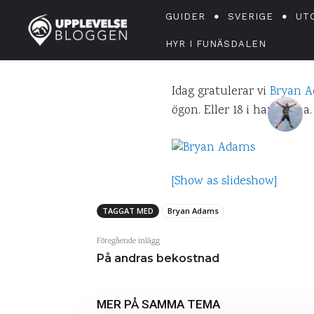
GUIDER
SVERIGE
UT
HYR I FUNÄSDALEN
Idag gratulerar vi
Bryan 
ögon. Eller 18 i hans egna.
D
[Show as slideshow]
TAGGAT MED
Bryan Adams
Föregående inlägg
På andras bekostnad
MER PÅ SAMMA TEMA