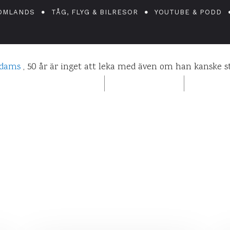
50-årskalas
OMLANDS
TÅG, FLYG & BILRESOR
YOUTUBE & PODD
Adams
, 50 år är inget att leka med även om han kanske s
ANIEL PÅ UPPLEVELSEBLOGGEN
5 NOVEMBER 2009
0
KO