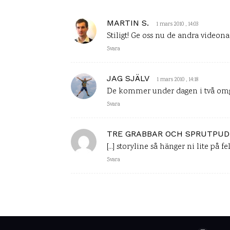
MARTIN S.
1 mars 2010 , 14:03
Stiligt! Ge oss nu de andra videon
Svara
JAG SJÄLV
1 mars 2010 , 14:18
De kommer under dagen i två omgå
Svara
TRE GRABBAR OCH SPRUTPUDE
[…] storyline så hänger ni lite på f
Svara