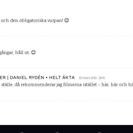
a och den obligatoriska vurpan! 😉
ngar, håll ut. 😉
R | DANIEL RYDÉN • HELT ÄKTA
10 mars 2010 , 18:45
el ställe, då rekommenderar jag filmerna istället – här, här och här