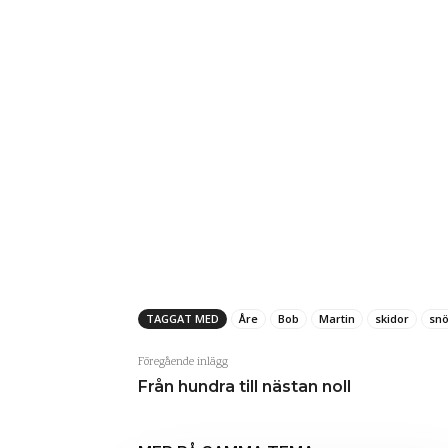
TAGGAT MED
Åre
Bob
Martin
skidor
sn
Föregående inlägg
Från hundra till nästan noll