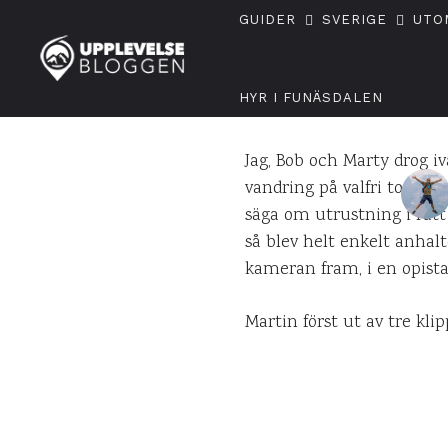
GUIDER
SVERIGE
UTO
Vi
HYR I FUNÄSDALEN
Jag, Bob och Marty drog i
vandring på valfri topp v
säga om utrustning i rätt 
så blev helt enkelt anhal
kameran fram, i en opista
Martin först ut av tre kli