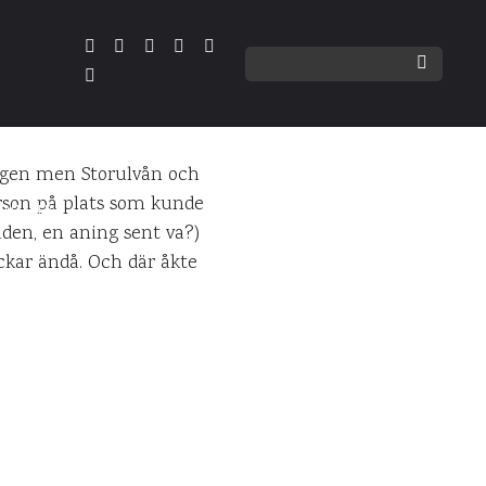
ade
 vägen men Storulvån och
erson på plats som kunde
ENTARER
iden, en aning sent va?)
ckar ändå. Och där åkte