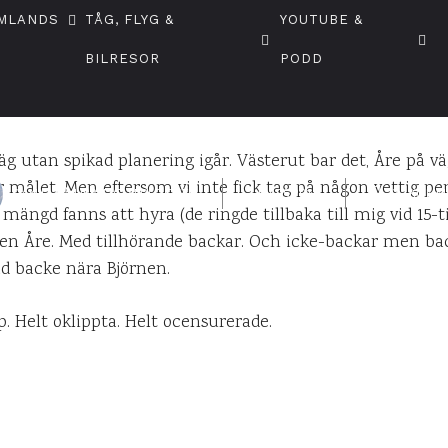
FOTO & BILD
SKIDOR
MLANDS
TÅG, FLYG &
YOUTUBE &
d Björnen vi vrål
BILRESOR
PODD
väg utan spikad planering igår. Västerut bar det, Åre på
ar målet. Men eftersom vi inte fick tag på någon vettig p
DANIEL PÅ UPPLEVELSEBLOGGEN
1 MARS 2010
3
KOMM
mängd fanns att hyra (de ringde tillbaka till mig vid 15-t
ten Åre. Med tillhörande backar. Och icke-backar men ba
d backe nära Björnen.
pp. Helt oklippta. Helt ocensurerade.