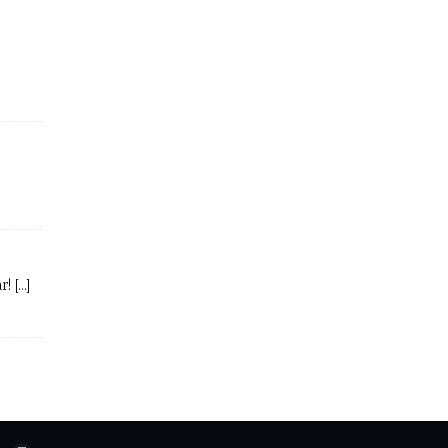
! […]