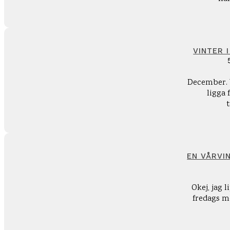
VINTER 
December. V
ligga 
EN VÅRVI
Okej, jag 
fredags mo