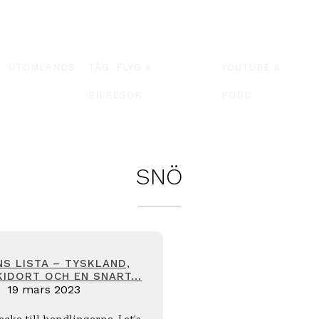
UTOMLANDS
TÅG, FLYG &
YOUTUBE &
BILRESOR
PODD
SNÖ
S LISTA – TYSKLAND,
IDORT OCH EN SNART...
19 mars 2023