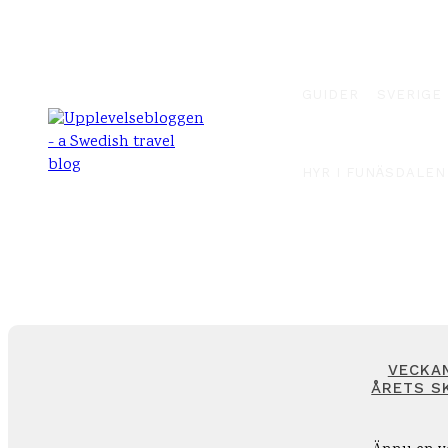
GUIDER
SVERIGE
HYR I FUNÄSDALEN
VECKAN
ÅRETS SK