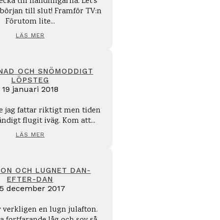
cka till handlingarna. Let's
n till slut! Framför TV:n
Förutom lite...
LÄS MER
NAD OCH SNÖMODDIGT
LÖPSTEG
19 januari 2018
e jag fattar riktigt men tiden
ändigt flugit iväg. Kom att...
LÄS MER
ON OCH LUGNET DAN-
EFTER-DAN
5 december 2017
v verkligen en lugn julafton.