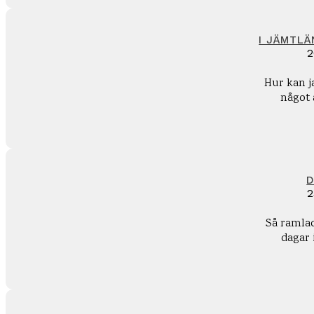
I JÄMTL
2
Hur kan ja
något a
D
2
Så ramlad
dagar 