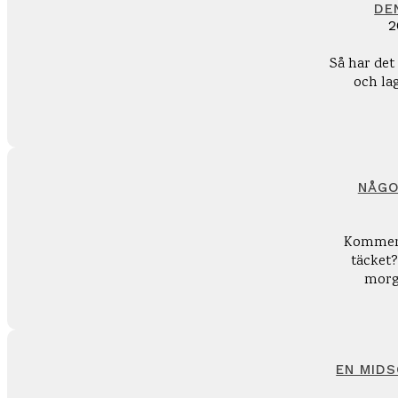
DE
2
Så har det 
och lag
NÅGO
Kommer 
täcket?
morg
EN MID