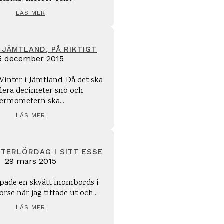
LÄS MER
I JÄMTLAND, PÅ RIKTIGT
5 december 2015
inter i Jämtland. Då det ska
flera decimeter snö och
termometern ska...
LÄS MER
NTERLÖRDAG I SITT ESSE
29 mars 2015
lipade en skvätt inombords i
rse när jag tittade ut och...
LÄS MER