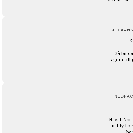
Medan Maria
JULKÄNS
2
Så land
lagom till
NEDPAC
Ni vet. Nä
just fyllts
han