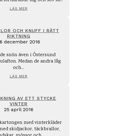
 fortfarande låg och sov så...
LÄS MER
LOR OCH KNUFF I RÄTT
RIKTNING
6 december 2016
ade snön även i Östersund
 julafton. Medan de andra låg
och...
LÄS MER
KNING AV ETT STYCKE
VINTER
25 april 2016
r kartongen med vinterkläder
 med skidjackor, täckbrallor,
dskar, mössor och...