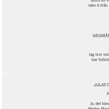
Ännu en ve
take it från börja
GRISMÅ
Jag tror int
har fullst
JULAFT
2
Ja, det ble