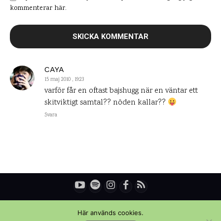
kommenterar här.
CAYA
15 maj 2010 , 19:23
varför får en oftast bajshugg när en väntar ett
skitviktigt samtal?? nöden kallar??
Svara
© Copyright - Daniel Rydén | Upplevelsebloggen
Här används cookies.