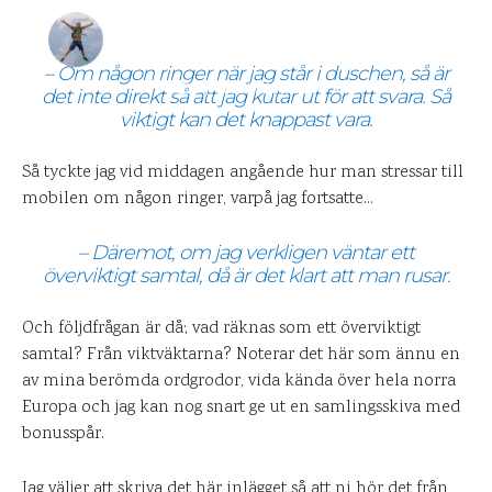
DANIEL PÅ UPPLEVELSEBLOGGEN
14 MAJ 2010
– Om någon ringer när jag står i duschen, så är
1
KOMMENTARER
det inte direkt så att jag kutar ut för att svara. Så
viktigt kan det knappast vara.
Så tyckte jag vid middagen angående hur man stressar till
mobilen om någon ringer, varpå jag fortsatte…
– Däremot, om jag verkligen väntar ett
överviktigt samtal, då är det klart att man rusar.
Och följdfrågan är då; vad räknas som ett överviktigt
samtal? Från viktväktarna? Noterar det här som ännu en
av mina berömda ordgrodor, vida kända över hela norra
Europa och jag kan nog snart ge ut en samlingsskiva med
bonusspår.
Jag väljer att skriva det här inlägget så att ni hör det från