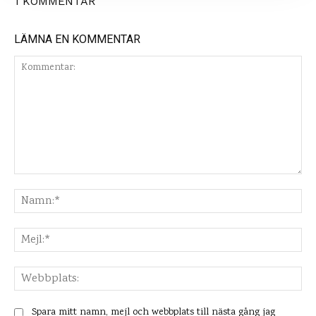
1 KOMMENTAR
LÄMNA EN KOMMENTAR
Kommentar:
Na
Mej
Web
Spara mitt namn, mejl och webbplats till nästa gång jag