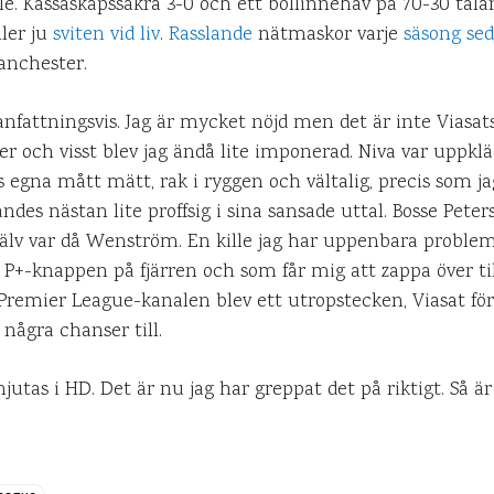
 Kassaskåpssäkra 3-0 och ett bollinnehav på 70-30 talar 
ller ju
sviten vid liv
.
Rasslande
nätmaskor varje
säsong
sed
Manchester.
attningsvis. Jag är mycket nöjd men det är inte Viasats 
r och visst blev jag ändå lite imponerad. Niva var uppklä
gna mått mätt, rak i ryggen och vältalig, precis som ja
ndes nästan lite proffsig i sina sansade uttal. Bosse Peter
själv var då Wenström. En kille jag har uppenbara proble
 P+-knappen på fjärren och som får mig att zappa över till
s. Premier League-kanalen blev ett utropstecken, Viasat fö
några chanser till.
vnjutas i HD. Det är nu jag har greppat det på riktigt. Så