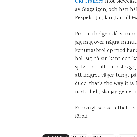
Old Trafford
mot Newcastle.
av Giggs igen, och han hå
Respekt. Jag längtar till 
Premiärhelgen då, sammanf
jag mig över några minute
konungabröllop med hans e
höll sig på sin kant och kä
själv men allra mest sig 
att fingret väger tungt på
dude, that’s the way it i
nästa helg ska jag ge dem 
Förövrigt så ska fotboll a
förbli.