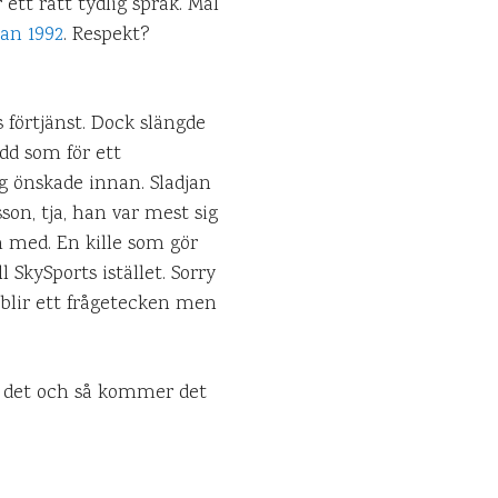
ett rätt tydlig språk. Mål
an 1992
. Respekt?
förtjänst. Dock slängde
dd som för ett
g önskade innan. Sladjan
sson, tja, han var mest sig
m med. En kille som gör
 SkySports istället. Sorry
rblir ett frågetecken men
 är det och så kommer det