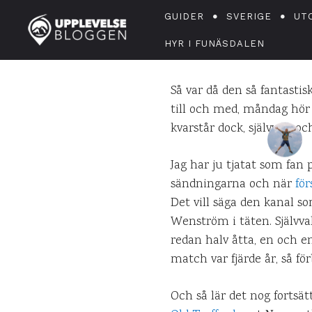
U
GUIDER
SVERIGE
UT
HYR I FUNÄSDALEN
Så var då den så fantasti
till och med, måndag hör j
kvarstår dock, självvalt oc
Jag har ju tjatat som fan 
sändningarna och när
fö
Det vill säga den kanal 
Wenström i täten. Självva
redan halv åtta, en och 
match var fjärde år, så fö
Och så lär det nog fortsä