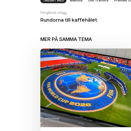
TAGGAT MED
ManUtd
Old Trafford
Premier 
Föregående inlägg
Rundorna till kaffehålet
MER PÅ SAMMA TEMA