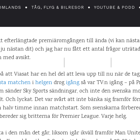
ppklädd som för e
OMLANDS
TÅG, FLYG & BILRESOR
YOUTUBE & PODD
konungabröllop
skt efterlängtade premiäromgången till ända (vi kan näst
u nästan dit) och jag har nu fått ett antal frågor uträtad
h med avsikt.
DANIEL PÅ UPPLEVELSEBLOGGEN
17 AUGUSTI 2010
0
KO
på att Viasat har en hel del att leva upp till nu när de t
rsta matchen
i
helgen
drog
igång
så var TV:n igång – på 
som sänder Sky Sports sändningar, och inte den svenska 
lt. Och lyckat. Det var svårt att inte bänka sig framför f
en halv timme innan matchstart. Som svenskarna förbered
rbereder sig britterna för Premier League. Varje helg.
tta i den mån det går, liksom igår ikväll framför Man Un