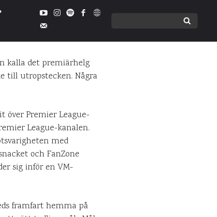
tt
an kalla det premiärhelg
e till utropstecken. Några
MMENTARER
agit över Premier League-
Premier League-kanalen.
motsvarigheten med
örsnacket och FanZone
er sig inför en VM-
iteds framfart hemma på