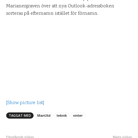
Marianergraven över att nya Outlook-adressboken
sorteras på efternamn istället för förnamn.
[Show picture list]
TAGGAT MED
ManUtd
teknik
vinter
Föregående inlägg
Nästa inlägg