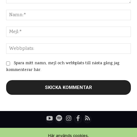
Kommentar:
Na
Mej
Web
Spara mitt namn, mejl och webbplats till nästa gång jag
kommenterar här.
© Copyright - Daniel Rydén | Upplevelsebloggen
Här används cookies.