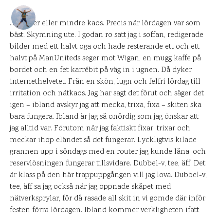
DANIEL PÅ UPPLEVELSEBLOGGEN
23 NOVEMBER 2010
…till mer eller mindre kaos. Precis när lördagen var som
bäst. Skymning ute. I godan ro satt jag i soffan, redigerade
0
KOMMENTARER
bilder med ett halvt öga och hade resterande ett och ett
halvt på ManUniteds seger mot Wigan, en mugg kaffe på
bordet och en fet karrébit på väg in i ugnen. Då dyker
internethelvetet. Från en skön, lugn och felfri lördag till
irritation och nätkaos. Jag har sagt det förut och säger det
igen – ibland avskyr jag att mecka, trixa, fixa – skiten ska
bara fungera. Ibland är jag så onördig som jag önskar att
jag alltid var. Förutom när jag faktiskt fixar, trixar och
meckar ihop eländet så det fungerar. Lyckligtvis kilade
grannen upp i söndags med en router jag kunde låna, och
reservlösningen fungerar tillsvidare. Dubbel-v, tee, äff. Det
är klass på den här trappuppgången vill jag lova. Dubbel-v,
tee, äff sa jag också när jag öppnade skåpet med
nätverksprylar, för då rasade all skit in vi gömde där inför
festen förra lördagen. Ibland kommer verkligheten ifatt