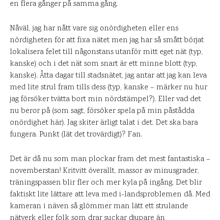
en flera gånger på samma gång.
Nåväl, jag har nått vare sig onördigheten eller ens
nördigheten för att fixa nätet men jag har så smått börjat
lokalisera felet till någonstans utanför mitt eget nät (typ,
kanske) och i det nät som snart är ett minne blott (typ,
kanske). Åtta dagar till stadsnätet, jag antar att jag kan leva
med lite strul fram tills dess (typ, kanske – märker nu hur
jag försöker tvätta bort min nördstämpel?). Eller vad det
nu beror på (som sagt, försöker spela på min påstådda
onördighet här). Jag skiter ärligt talat i det. Det ska bara
fungera. Punkt (lät det trovärdigt)? Fan.
Det är då nu som man plockar fram det mest fantastiska –
novemberstan! Kritvitt överallt, massor av minusgrader,
träningspassen blir fler och mer kyla på ingång. Det blir
faktiskt lite lättare att leva med i-landsproblemen då. Med
kameran i näven så glömmer man lätt ett strulande
nätverk eller folk som drar suckar djupare än